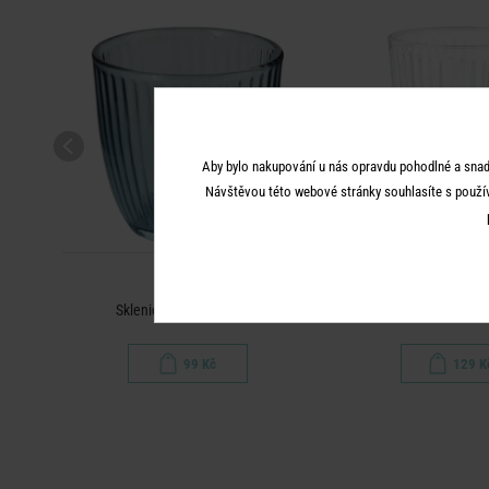
Aby bylo nakupování u nás opravdu pohodlné a snad
Návštěvou této webové stránky souhlasíte s použí
LINEE
LINEE
Sklenice 290 ml - modrá
Sklenice 390 ml
99 Kč
129 K