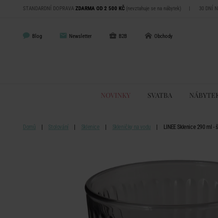
STANDARDNÍ DOPRAVA
ZDARMA OD 2 500 KČ
(nevztahuje se na nábytek)
|
30 DNÍ 
Blog
Newsletter
B2B
Obchody
NOVINKY
SVATBA
NÁBYTE
Domů
Stolování
Sklenice
Skleničky na vodu
LINEE Sklenice 290 ml - 