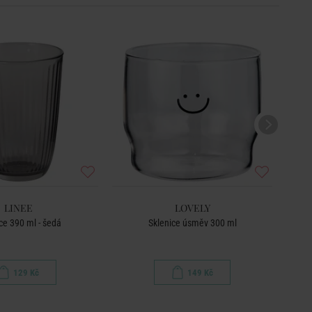
LINEE
LOVELY
ce 390 ml - šedá
Sklenice úsměv 300 ml
129 Kč
149 Kč