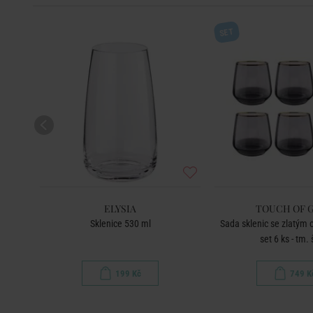
SET
ELYSIA
TOUCH OF 
Sklenice 530 ml
Sada sklenic se zlatým
set 6 ks - tm.
199 Kč
749 K