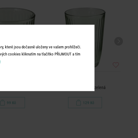
y, které jsou dočasně uloženy ve vašem prohlížeči.
vých cookies kliknutím na tlačítko PŘIJMOUT a tím
m
LINEE
LINEE
e 290 ml - zelená
Sklenice 390 ml - zelená
99 Kč
129 Kč