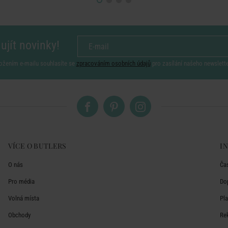
ujít novinky!
ožením e-mailu souhlasíte se
zpracováním osobních údajů
pro zasílání našeho newslett
VÍCE O BUTLERS
I
O nás
Ča
Pro média
Do
Volná místa
Pl
Obchody
Re