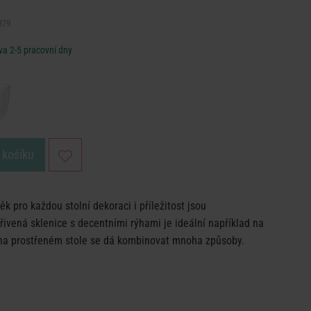
879
a 2-5 pracovní dny
 košíku
ěk pro každou stolní dekoraci i příležitost jsou
řivená sklenice s decentními rýhami je ideální například na
 na prostřeném stole se dá kombinovat mnoha způsoby.