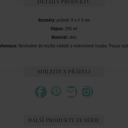
DETAILY PRODUKTU
Rozměry:
průměr 9 x V 9 cm
Objem:
290 ml
Materiál:
sklo
informace:
Nevhodné do myčky nádobí a mikrovlnné trouby. Pouze ručn
SDÍLEJTE S PŘÁTELI
DALŠÍ PRODUKTY ZE SÉRIE