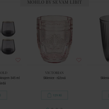
MOHLO BY SE VÁM LÍBIT
GOLD
VICTORIAN
 okrajem 345 ml
Sklenice - růžová
Skleni
 šedá
č
129 Kč