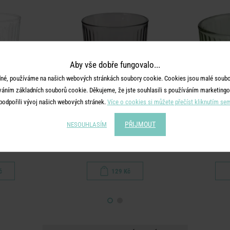
Aby vše dobře fungovalo...
né, používáme na našich webových stránkách soubory cookie. Cookies jsou malé soubor
váním základních souborů cookie. Děkujeme, že jste souhlasili s používáním marketingo
podpořili vývoj našich webových stránek.
Více o cookies si můžete přečíst kliknutím se
PŘIJMOUT
NESOUHLASÍM
LINEE
 - čirá
Sklenice 390 ml - šedá
Sklenic
č
129 Kč