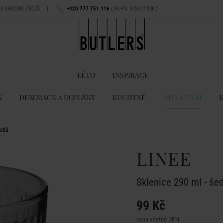
NA VRÁCENÍ ZBOŽÍ
|
+420 777 751 116
( Po-Pá: 9:00-17:00h )
LÉTO
INSPIRACE
K
DEKORACE A DOPLŇKY
KUCHYNĚ
STOLOVÁNÍ
šedá
LINEE
Sklenice 290 ml - še
99 Kč
cena včetně DPH