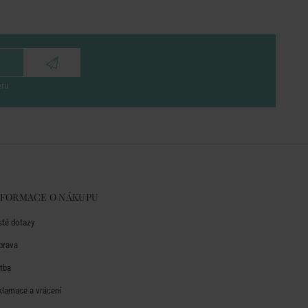
eru
NFORMACE O NÁKUPU
sté dotazy
prava
atba
klamace a vrácení