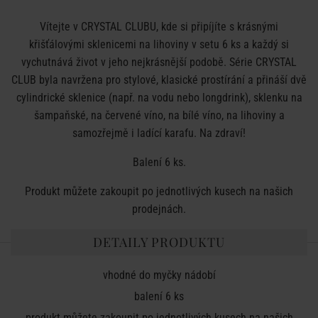
Vítejte v CRYSTAL CLUBU, kde si připíjíte s krásnými
křišťálovými sklenicemi na lihoviny v setu 6 ks a každý si
vychutnává život v jeho nejkrásnější podobě. Série CRYSTAL
CLUB byla navržena pro stylové, klasické prostírání a přináší dvě
cylindrické sklenice (např. na vodu nebo longdrink), sklenku na
šampaňské, na červené víno, na bílé víno, na lihoviny a
samozřejmě i ladící karafu. Na zdraví!
Balení 6 ks.
Produkt můžete zakoupit po jednotlivých kusech na našich
prodejnách.
DETAILY PRODUKTU
vhodné do myčky nádobí
balení 6 ks
produkt můžete zakoupit po jednotlivých kusech na našich