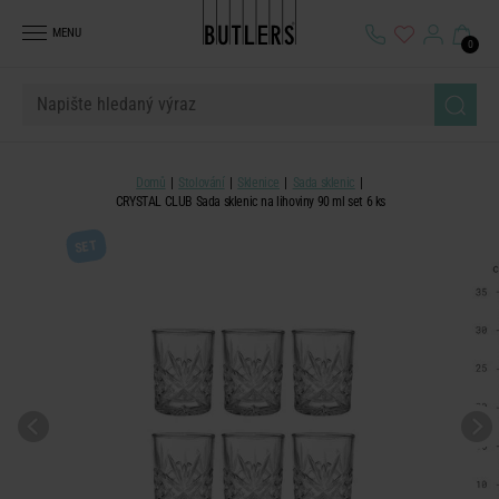
MENU
0
Domů
Stolování
Sklenice
Sada sklenic
CRYSTAL CLUB Sada sklenic na lihoviny 90 ml set 6 ks
SET