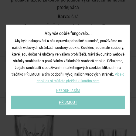
prodejnách
Barva:
čirá
Rozměry:
průměr 5,5 cm, V 7 cm, objem 90 ml
Aby vše dobře fungovalo...
Materiál:
sklo
Aby bylo nakupování u nás opravdu pohodlné a snadné, používáme na
našich webových stránkách soubory cookie. Cookies jsou malé soubory,
které jsou dočasně uloženy ve vašem prohlížeči. Návštěvou této webové
SDÍLEJTE S PŘÁTELI
stránky souhlasíte s používáním základních souborů cookie. Děkujeme,
že jste souhlasili s používáním marketingových cookies kliknutím na
tlačítko PŘIJMOUT a tím podpořili vývoj našich webových stránek.
Více o
cookies si můžete přečíst kliknutím sem
NESOUHLASÍM
DALŠÍ PRODUKTY ZE SÉRIE
PŘIJMOUT
SET