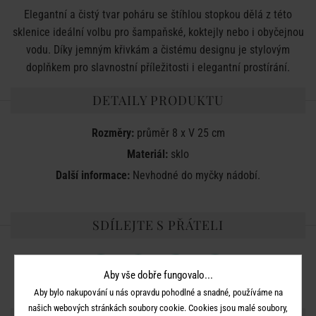
Elegantní a čistý tvar poháru se štíhlou stopkou dělá z této
sklenice ideální volbu pro šampaňské, koktejly nebo i obyčejnou
vodu. Díky jemným křivkám a čistému designu je stylovým
doplňkem pro slavnostní příležitosti i elegantní prostírání.
DETAILY PRODUKTU
Rozměry:
průměr 8 x V 25 cm
Materiál:
sklo
Další informace:
Nevhodné do myčky nádobí.
SDÍLEJTE S PŘÁTELI
Aby vše dobře fungovalo...
Aby bylo nakupování u nás opravdu pohodlné a snadné, používáme na
našich webových stránkách soubory cookie. Cookies jsou malé soubory,