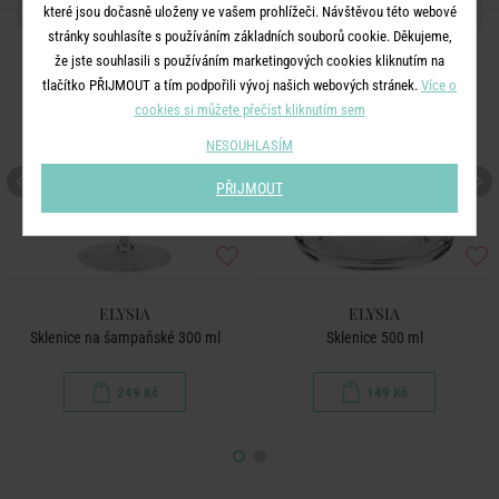
DALŠÍ PRODUKTY ZE SÉRIE
které jsou dočasně uloženy ve vašem prohlížeči. Návštěvou této webové
stránky souhlasíte s používáním základních souborů cookie. Děkujeme,
že jste souhlasili s používáním marketingových cookies kliknutím na
tlačítko PŘIJMOUT a tím podpořili vývoj našich webových stránek.
Více o
cookies si můžete přečíst kliknutím sem
NESOUHLASÍM
PŘIJMOUT
ELYSIA
ELYSIA
Sklenice na šampaňské 300 ml
Sklenice 500 ml
249 Kč
149 Kč