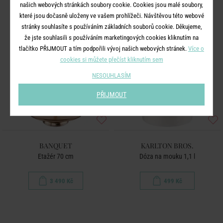
našich webových stránkách soubory cookie. Cookies jsou malé soubory,
které jsou dočasně uloženy ve vašem prohlížeči. Návštěvou této webové
stránky souhlasíte s používáním základních souborů cookie. Děkujeme,
že jste souhlasili s používáním marketingových cookies kliknutím na
tlačítko PŘIJMOUT a tím podpořili vývoj našich webových stránek.
Více o
cookies si můžete přečíst kliknutím sem
NESOUHLASÍM
PŘIJMOUT
BANQUET
KARLTON BROS.
Etažér 70 cm
Dóza na mouku 1,1 l
3 490 Kč
499 Kč