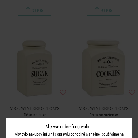
399 Kč
499 Kč
MRS. WINTERBOTTOM'S
MRS. WINTERBOTTOM'S
Dóza na cukr
Dóza na sušenky
Aby vše dobře fungovalo...
499 Kč
699 Kč
Aby bylo nakupování u nás opravdu pohodlné a snadné, používáme na