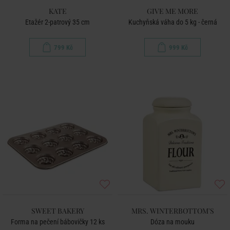
KATE
GIVE ME MORE
Etažér 2-patrový 35 cm
Kuchyňská váha do 5 kg - černá
799 Kč
999 Kč
SWEET BAKERY
MRS. WINTERBOTTOM'S
Forma na pečení bábovičky 12 ks
Dóza na mouku