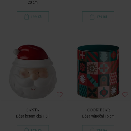
20 cm
199 Kč
179 Kč
SANTA
COOKIE JAR
Dóza keramická 1,8 l
Dóza vánoční 15 cm
379 Kč
179 Kč