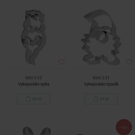
BISCUIT
BISCUIT
Vykrajovátko vydra
Vykrajovátko trpaslík
89 Kč
89 Kč
-50
%