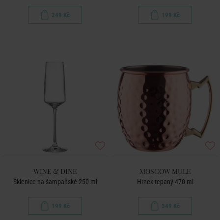
249 Kč
199 Kč
WINE & DINE
MOSCOW MULE
Sklenice na šampaňské 250 ml
Hrnek tepaný 470 ml
199 Kč
349 Kč