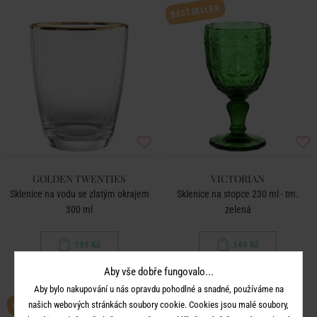
BESTSELLER
GOLDEN TWENTIES
VICTORIAN
Sklenice na vodu se zlatým okrajem
Sklenice na stopce 230 ml - tm.
300 ml
zelená
199 Kč
149 Kč
Aby vše dobře fungovalo...
Aby bylo nakupování u nás opravdu pohodlné a snadné, používáme na
BESTSELLER
našich webových stránkách soubory cookie. Cookies jsou malé soubory,