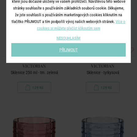
které jsou dočasně uloženy ve vašem prohlížeči. Návštěvou této webové
stránky souhlasíte s používáním základních souborů cookie. Děkujeme,
že jste souhlasili s používáním marketingových cookies kliknutím na
tlačítko PŘIJMOUT a tím podpořili vývoj našich webových stránek.
Více o
cookies si můžete přečíst kliknutím sem
NESOUHLASÍM
PŘIJMOUT
VICTORIAN
VICTORIAN
Sklenice 250 ml - tm. zelená
Sklenice - tyrkysová
129 Kč
129 Kč