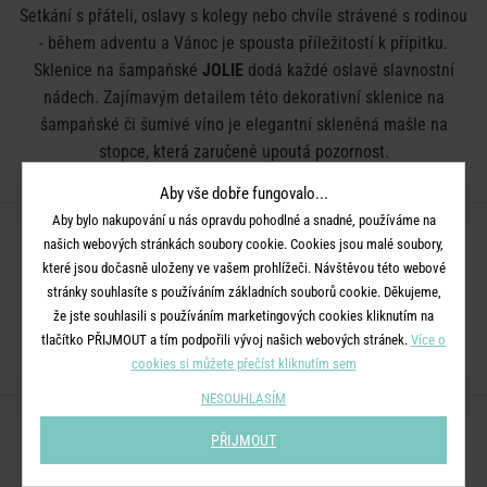
Setkání s přáteli, oslavy s kolegy nebo chvíle strávené s rodinou
- během adventu a Vánoc je spousta příležitostí k přípitku.
Sklenice na šampaňské
JOLIE
dodá každé oslavě slavnostní
nádech. Zajímavým detailem této dekorativní sklenice na
šampaňské či šumivé víno je elegantní skleněná mašle na
stopce, která zaručeně upoutá pozornost.
Aby vše dobře fungovalo...
DETAILY PRODUKTU
Aby bylo nakupování u nás opravdu pohodlné a snadné, používáme na
našich webových stránkách soubory cookie. Cookies jsou malé soubory,
Rozměry:
průměr 11 x V 18 cm
které jsou dočasně uloženy ve vašem prohlížeči. Návštěvou této webové
Objem:
330 ml
stránky souhlasíte s používáním základních souborů cookie. Děkujeme,
že jste souhlasili s používáním marketingových cookies kliknutím na
Materiál:
sklo
tlačítko PŘIJMOUT a tím podpořili vývoj našich webových stránek.
Více o
cookies si můžete přečíst kliknutím sem
SDÍLEJTE S PŘÁTELI
NESOUHLASÍM
PŘIJMOUT