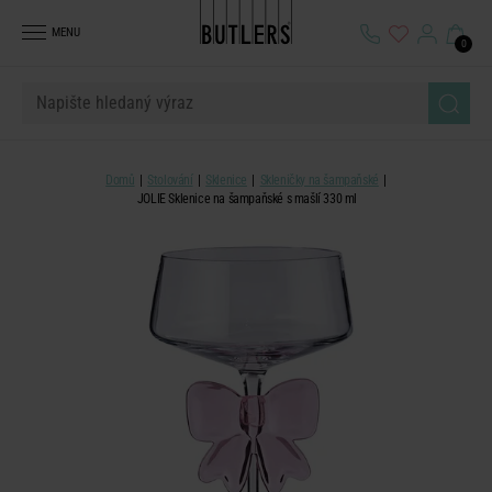
MENU
0
Domů
Stolování
Sklenice
Skleničky na šampaňské
JOLIE Sklenice na šampaňské s mašlí 330 ml