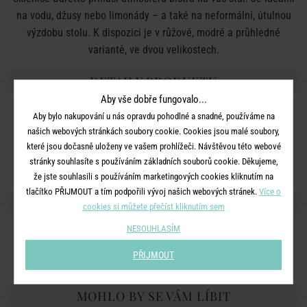
na vodu, džusy nebo limonády – a také na neformální, útulnou
výzdobu stolu. K dispozici je v růžové, modré a průhledné
variantě, ve dvou velikostech.
DETAILY PRODUKTU
Aby vše dobře fungovalo...
Materiál
: sklo
Aby bylo nakupování u nás opravdu pohodlné a snadné, používáme na
našich webových stránkách soubory cookie. Cookies jsou malé soubory,
Rozměry
: Výška: 14 cm; Objem: 500 ml
které jsou dočasně uloženy ve vašem prohlížeči. Návštěvou této webové
Nelze mýt v myčce, doporučujeme ruční mytí.
stránky souhlasíte s používáním základních souborů cookie. Děkujeme,
že jste souhlasili s používáním marketingových cookies kliknutím na
tlačítko PŘIJMOUT a tím podpořili vývoj našich webových stránek.
Více o
SDÍLEJTE S PŘÁTELI
cookies si můžete přečíst kliknutím sem
NESOUHLASÍM
PŘIJMOUT
MOHLO BY SE VÁM LÍBIT