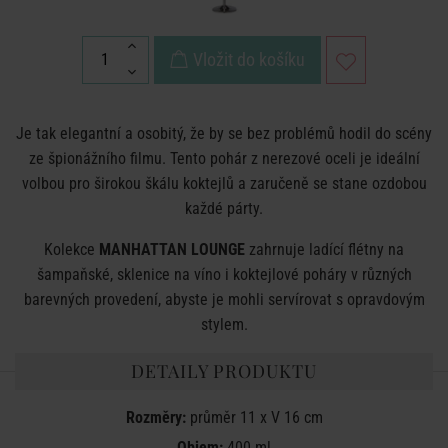
Vložit do košíku
Je tak elegantní a osobitý, že by se bez problémů hodil do scény
ze špionážního filmu. Tento pohár z nerezové oceli je ideální
volbou pro širokou škálu koktejlů a zaručeně se stane ozdobou
každé párty.
Kolekce
MANHATTAN LOUNGE
zahrnuje ladící flétny na
šampaňské, sklenice na víno i koktejlové poháry v různých
barevných provedení, abyste je mohli servírovat s opravdovým
stylem.
DETAILY PRODUKTU
Rozměry:
průměr 11 x V 16 cm
Objem:
400 ml