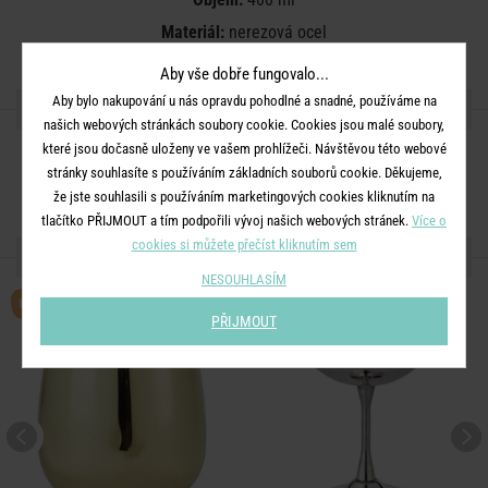
Materiál:
nerezová ocel
Aby vše dobře fungovalo...
Aby bylo nakupování u nás opravdu pohodlné a snadné, používáme na
SDÍLEJTE S PŘÁTELI
našich webových stránkách soubory cookie. Cookies jsou malé soubory,
které jsou dočasně uloženy ve vašem prohlížeči. Návštěvou této webové
stránky souhlasíte s používáním základních souborů cookie. Děkujeme,
že jste souhlasili s používáním marketingových cookies kliknutím na
tlačítko PŘIJMOUT a tím podpořili vývoj našich webových stránek.
Více o
cookies si můžete přečíst kliknutím sem
DALŠÍ PRODUKTY ZE SÉRIE
NESOUHLASÍM
BESTSELLER
PŘIJMOUT