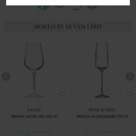
MOHLO BY SE VÁM LÍBIT
SANTE
WINE & DINE
Sklenice na bílé víno 360 ml
Sklenice na šampaňské 250 ml