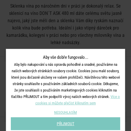
Sklenka vína po náročném dni v práci je dokonalý relax. Se
sklenicí na víno DON`T ASK 480 ml dáte celému světu jasně
najevo, jaký jste měli den a sklenka Vám díky ryskám naznačí
kolik vína bude potřeba. Ideální i jako vtipný dáreček pro
kamarádku, kolegyni v práci nebo pro všechny milovníky vína a
lehké nadsázky.
DETAILY PRODUKTU
Aby vše dobře fungovalo...
Aby bylo nakupování u nás opravdu pohodlné a snadné, používáme na
vhodné do myčky nádobí
našich webových stránkách soubory cookie. Cookies jsou malé soubory,
které jsou dočasně uloženy ve vašem prohlížeči. Návštěvou této webové
Barva:
čirá
stránky souhlasíte s používáním základních souborů cookie. Děkujeme,
Rozměry:
D 9 x Ś 9 x V 23 cm, objem 480 ml
že jste souhlasili s používáním marketingových cookies kliknutím na
Materiál:
sklo
tlačítko PŘIJMOUT a tím podpořili vývoj našich webových stránek.
Více o
cookies si můžete přečíst kliknutím sem
NESOUHLASÍM
SDÍLEJTE S PŘÁTELI
PŘIJMOUT