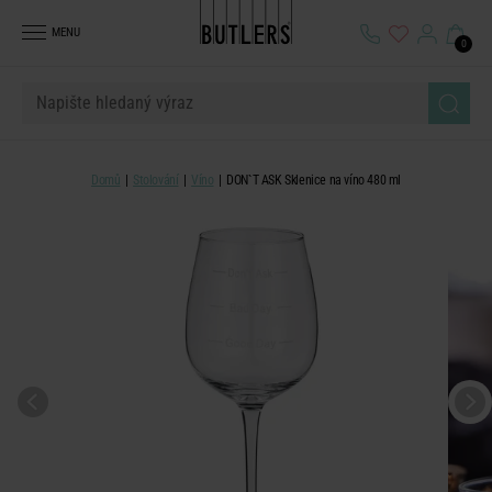
MENU
0
Domů
Stolování
Víno
DON`T ASK Sklenice na víno 480 ml