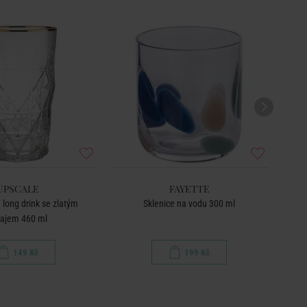
UPSCALE
FAYETTE
 long drink se zlatým
Sklenice na vodu 300 ml
rajem 460 ml
149 Kč
199 Kč