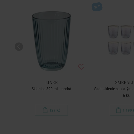
SET
LINEE
SMERAL
ml
Sklenice 390 ml - modrá
Sada sklenic se zlatým
6 ks
129 Kč
1 190 