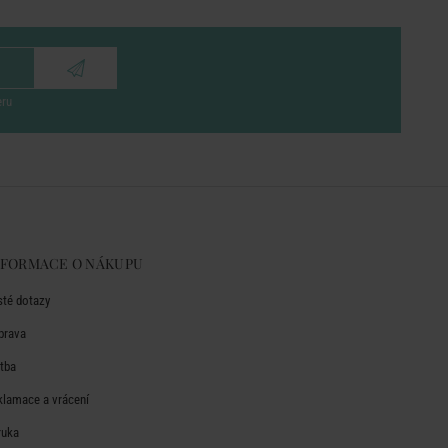
eru
NFORMACE O NÁKUPU
sté dotazy
prava
atba
klamace a vrácení
ruka