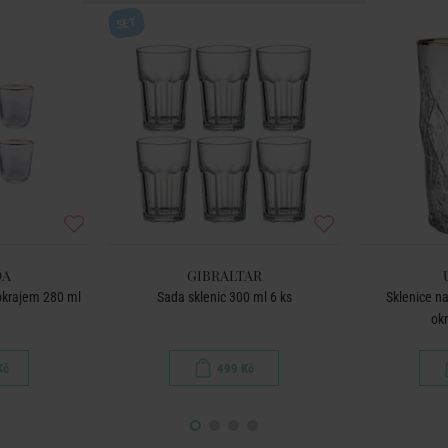
SET
DA
GIBRALTAR
 okrajem 280 ml
Sada sklenic 300 ml 6 ks
Sklenice na
ok
Kč
499 Kč