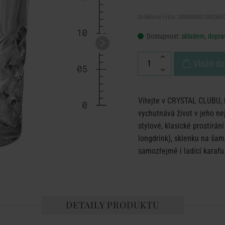
Artiklové číslo: 000000001000365
Dostupnost:
skladem, doprav
Vložit do
Vítejte v CRYSTAL CLUBU, k
vychutnává život v jeho n
stylové, klasické prostírán
longdrink), sklenku na šamp
samozřejmě i ladící karafu
DETAILY PRODUKTU