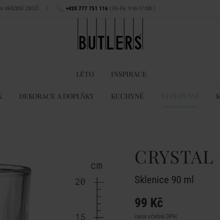
NA VRÁCENÍ ZBOŽÍ
|
+420 777 751 116
( Po-Pá: 9:00-17:00h )
LÉTO
INSPIRACE
K
DEKORACE A DOPLŇKY
KUCHYNĚ
STOLOVÁNÍ
CRYSTAL
Sklenice 90 ml
99 Kč
cena včetně DPH