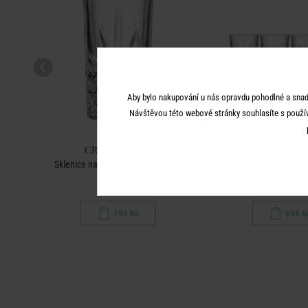
Aby bylo nakupování u nás opravdu pohodlné a snad
Návštěvou této webové stránky souhlasíte s použí
CRYSTAL CLUB
CRYSTAL C
 set 4
Sklenice na longdrink 330 ml - čirá
Sada sklenic 300 m
199 Kč
699 K