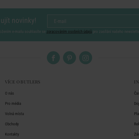
ujít novinky!
ožením e-mailu souhlasíte se
zpracováním osobních údajů
pro zasílání našeho newslett
VÍCE O BUTLERS
I
O nás
Ča
Pro média
Do
Volná místa
Pl
Obchody
Re
Kontakty
Zá