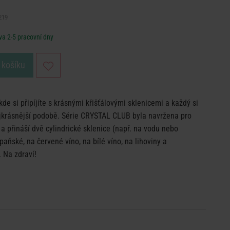
219
a 2-5 pracovní dny
 košíku
de si připíjíte s krásnými křišťálovými sklenicemi a každý si
ejkrásnější podobě. Série CRYSTAL CLUB byla navržena pro
í a přináší dvě cylindrické sklenice (např. na vodu nebo
aňské, na červené víno, na bílé víno, na lihoviny a
. Na zdraví!