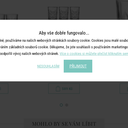
Aby vše dobře fungovalo...
né, používáme na našich webových stránkách soubory cookie. Cookies jsou malé soubor
váním základních souborů cookie. Děkujeme, že jste souhlasili s používáním marketingo
podpořili vývoj našich webových stránek.
Více o cookies si můžete přečíst kliknutím se
LUB
CRYSTAL CLUB
CR
PŘIJMOUT
NESOUHLASÍM
l set 4 ks
Sada sklenic na lihoviny 90 ml set 6 ks
Skl
č
589 Kč
MOHLO BY SE VÁM LÍBIT