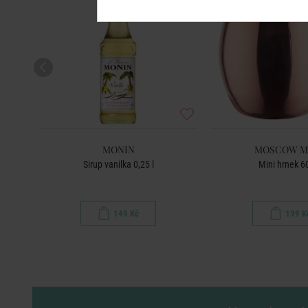
MONIN
MOSCOW M
Sirup vanilka 0,25 l
Mini hrnek 6
149 Kč
199 K