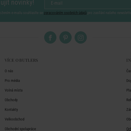
ujít novinky!
ožením e-mailu souhlasíte se
zpracováním osobních údajů
pro zasílání našeho newslett
VÍCE O BUTLERS
I
O nás
Ča
Pro média
Do
Volná místa
Pl
Obchody
Re
Kontakty
Zá
Velkoobchod
Ob
Obchodní spolupráce
Oc