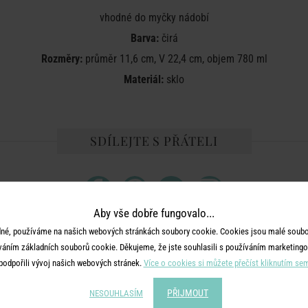
vhodné do myčky nádobí
Barva:
čirá
Rozměry:
průměr 11,6 cm, V 22,4 cm, objem 780 ml
Materiál:
sklo
SDÍLEJTE S PŘÁTELI
Aby vše dobře fungovalo...
né, používáme na našich webových stránkách soubory cookie. Cookies jsou malé soubor
váním základních souborů cookie. Děkujeme, že jste souhlasili s používáním marketingo
MOHLO BY SE VÁM LÍBIT
podpořili vývoj našich webových stránek.
Více o cookies si můžete přečíst kliknutím se
PŘIJMOUT
NESOUHLASÍM