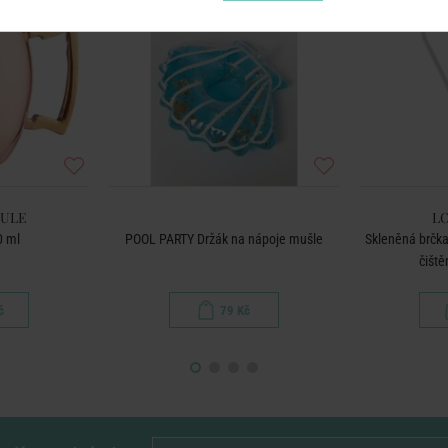
ULE
L
0 ml
POOL PARTY Držák na nápoje mušle
Skleněná brčka
čiště
č
79 Kč