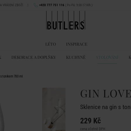
NA VRÁCENÍ ZBOŽÍ
|
+420 777 751 116
( Po-Pá: 9:00-17:00h )
LÉTO
INSPIRACE
K
DEKORACE A DOPLŇKY
KUCHYNĚ
STOLOVÁNÍ
 s tonikem 780 ml
GIN LOV
Sklenice na gin s to
229 Kč
cena včetně DPH