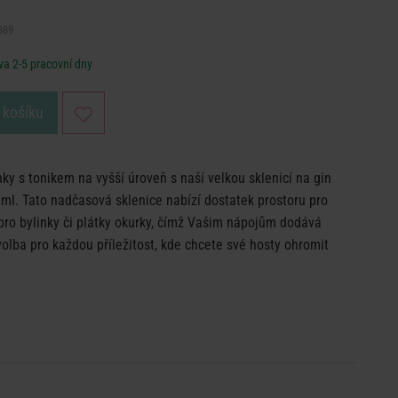
389
a 2-5 pracovní dny
 košíku
nky s tonikem na vyšší úroveň s naší velkou sklenicí na gin
l. Tato nadčasová sklenice nabízí dostatek prostoru pro
pro bylinky či plátky okurky, čímž Vašim nápojům dodává
volba pro každou příležitost, kde chcete své hosty ohromit