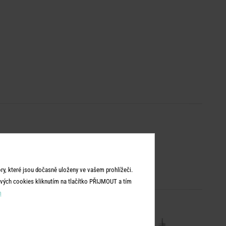
y, které jsou dočasně uloženy ve vašem prohlížeči.
vých cookies kliknutím na tlačítko PŘIJMOUT a tím
m