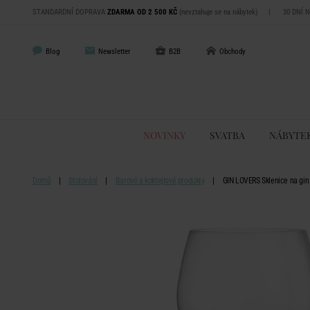
STANDARDNÍ DOPRAVA
ZDARMA OD 2 500 KČ
(nevztahuje se na nábytek)
|
30 DNÍ 
Blog
Newsletter
B2B
Obchody
NOVINKY
SVATBA
NÁBYTE
Domů
Stolování
Barové a koktejlové produkty
GIN LOVERS Sklenice na gin