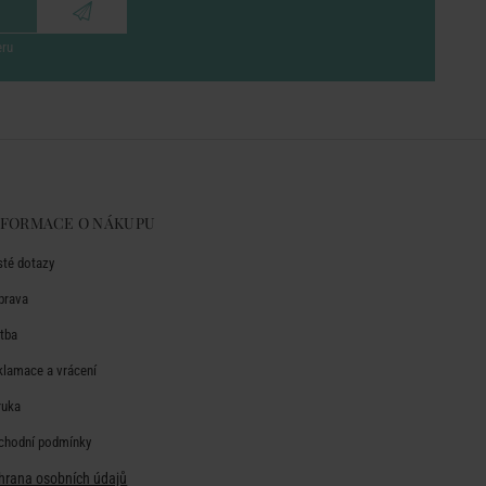
eru
NFORMACE O NÁKUPU
sté dotazy
prava
atba
klamace a vrácení
ruka
chodní podmínky
hrana osobních údajů