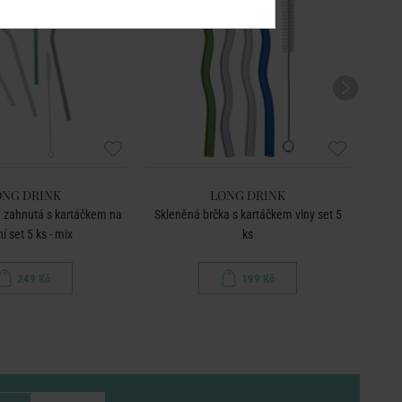
ONG DRINK
LONG DRINK
 zahnutá s kartáčkem na
Skleněná brčka s kartáčkem vlny set 5
ní set 5 ks - mix
ks
249 Kč
199 Kč