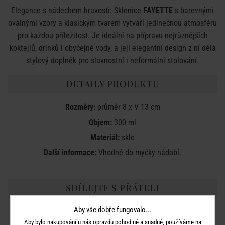
Elegance s nádechem hravosti: Sklenice
FAYETTE
s barevnými
oválnými vzory a klasickým tvarem vytváří jedinečnou atmosféru
pro každou příležitost. Je ideální na přípravu nejrůznějších
koktejlů, drinků i obyčejné vody, a její elegantní design z ní dělá
stylový doplněk pro slavnostní i neformální stolování.
DETAILY PRODUKTU
Rozměry:
průměr 8 x V 13 cm
Objem:
300 ml
Materiál:
sklo
Další informace:
Vhodné do myčky nádobí.
SDÍLEJTE S PŘÁTELI
Aby vše dobře fungovalo...
Aby bylo nakupování u nás opravdu pohodlné a snadné, používáme na