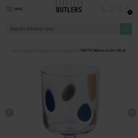
MENU
0
Domů
Stolování
Sklenice
Vinné skleničky
FAYETTE Sklenice na víno 300 ml