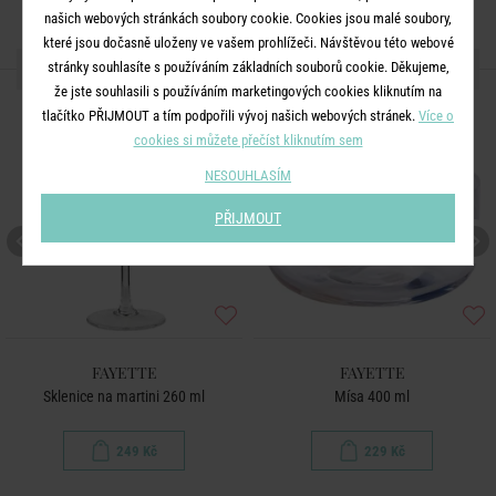
našich webových stránkách soubory cookie. Cookies jsou malé soubory,
které jsou dočasně uloženy ve vašem prohlížeči. Návštěvou této webové
DALŠÍ PRODUKTY ZE SÉRIE
stránky souhlasíte s používáním základních souborů cookie. Děkujeme,
že jste souhlasili s používáním marketingových cookies kliknutím na
tlačítko PŘIJMOUT a tím podpořili vývoj našich webových stránek.
Více o
cookies si můžete přečíst kliknutím sem
NESOUHLASÍM
PŘIJMOUT
FAYETTE
FAYETTE
Sklenice na martini 260 ml
Mísa 400 ml
249 Kč
229 Kč