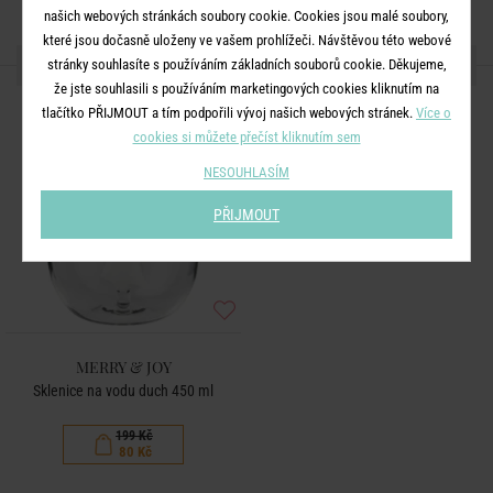
našich webových stránkách soubory cookie. Cookies jsou malé soubory,
které jsou dočasně uloženy ve vašem prohlížeči. Návštěvou této webové
DALŠÍ PRODUKTY ZE SÉRIE
stránky souhlasíte s používáním základních souborů cookie. Děkujeme,
že jste souhlasili s používáním marketingových cookies kliknutím na
tlačítko PŘIJMOUT a tím podpořili vývoj našich webových stránek.
Více o
-60
%
cookies si můžete přečíst kliknutím sem
NESOUHLASÍM
PŘIJMOUT
MERRY & JOY
Sklenice na vodu duch 450 ml
199 Kč
80 Kč