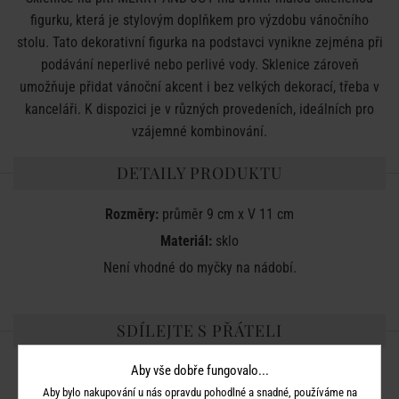
figurku, která je stylovým doplňkem pro výzdobu vánočního
stolu. Tato dekorativní figurka na podstavci vynikne zejména při
podávání neperlivé nebo perlivé vody. Sklenice zároveň
umožňuje přidat vánoční akcent i bez velkých dekorací, třeba v
kanceláři. K dispozici je v různých provedeních, ideálních pro
vzájemné kombinování.
DETAILY PRODUKTU
Rozměry:
průměr 9 cm x V 11 cm
Materiál:
sklo
Není vhodné do myčky na nádobí.
SDÍLEJTE S PŘÁTELI
Aby vše dobře fungovalo...
Aby bylo nakupování u nás opravdu pohodlné a snadné, používáme na