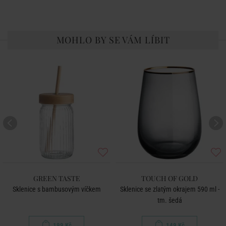
MOHLO BY SE VÁM LÍBIT
GREEN TASTE
TOUCH OF GOLD
Sklenice s bambusovým víčkem
Sklenice se zlatým okrajem 590 ml -
tm. šedá
199 Kč
149 Kč