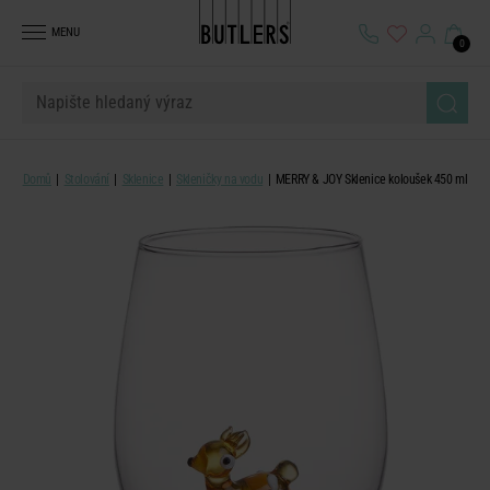
MENU
0
Domů
Stolování
Sklenice
Skleničky na vodu
MERRY & JOY Sklenice koloušek 450 ml