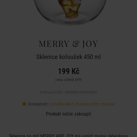
MERRY & JOY
Sklenice koloušek 450 ml
199 Kč
cena včetně DPH
Artiklové číslo: 000000001000440471
Dostupnost:
centrální sklad, doprava nelze objednat
Produkt nelze zakoupit
Sklenice na pití MERRY AND JOY má uvnitř malou skleněnou