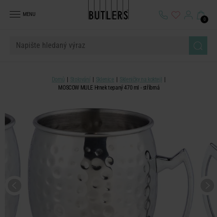
MENU
0
Domů
Stolování
Sklenice
Skleničky na koktejl
MOSCOW MULE Hrnek tepaný 470 ml - stříbrná