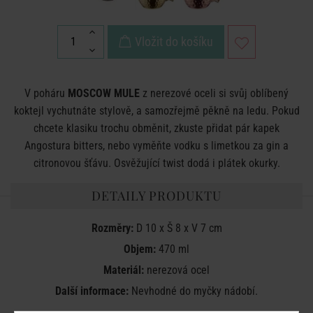
Vložit do košíku
V poháru
MOSCOW MULE
z nerezové oceli si svůj oblíbený
koktejl vychutnáte stylově, a samozřejmě pěkně na ledu. Pokud
chcete klasiku trochu obměnit, zkuste přidat pár kapek
Angostura bitters, nebo vyměňte vodku s limetkou za gin a
citronovou šťávu. Osvěžující twist dodá i plátek okurky.
DETAILY PRODUKTU
Rozměry:
D 10 x Š 8 x V 7 cm
Objem:
470 ml
Materiál:
nerezová ocel
Další informace:
Nevhodné do myčky nádobí.