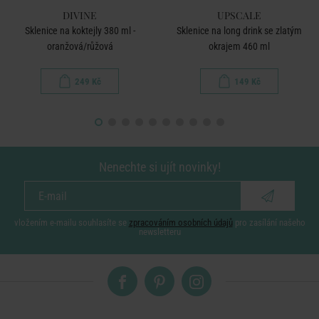
DIVINE
UPSCALE
Sklenice na koktejly 380 ml -
Sklenice na long drink se zlatým
oranžová/růžová
okrajem 460 ml
249 Kč
149 Kč
Nenechte si ujít novinky!
vložením e-mailu souhlasíte se
zpracováním osobních údajů
pro zasílání našeho
newsletteru