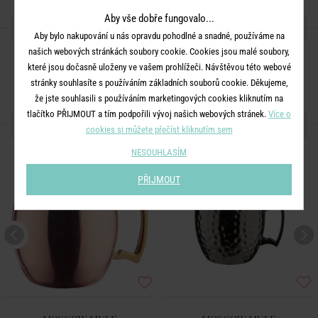
Aby vše dobře fungovalo...
SDÍLEJTE S PŘÁTELI
Aby bylo nakupování u nás opravdu pohodlné a snadné, používáme na
našich webových stránkách soubory cookie. Cookies jsou malé soubory,
které jsou dočasně uloženy ve vašem prohlížeči. Návštěvou této webové
stránky souhlasíte s používáním základních souborů cookie. Děkujeme,
že jste souhlasili s používáním marketingových cookies kliknutím na
tlačítko PŘIJMOUT a tím podpořili vývoj našich webových stránek.
Více o
DALŠÍ PRODUKTY ZE SÉRIE
cookies si můžete přečíst kliknutím sem
NESOUHLASÍM
PŘIJMOUT