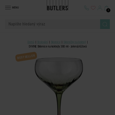
MENU
0
Domů
Stolování
Sklenice
Skleničky na koktejl
DIVINE Sklenice na koktejly 380 ml - zelená/růžová
BESTSELLER