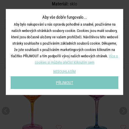
Materiál:
sklo
Aby vše dobře fungovalo...
SDÍLEJTE S PŘÁTELI
Aby bylo nakupování u nás opravdu pohodlné a snadné, používáme na
našich webových stránkách soubory cookie. Cookies jsou malé soubory,
které jsou dočasně uloženy ve vašem prohlížeči. Návštěvou této webové
stránky souhlasíte s používáním základních souborů cookie. Děkujeme,
že jste souhlasili s používáním marketingových cookies kliknutím na
tlačítko PŘIJMOUT a tím podpořili vývoj našich webových stránek.
Více o
DALŠÍ PRODUKTY ZE SÉRIE
cookies si můžete přečíst kliknutím sem
NESOUHLASÍM
BESTSELLER
PŘIJMOUT