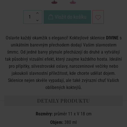
Vložit do košíku
Oslavte každý okamžik s elegancí! Koktejlové sklenice
DIVINE
s
unikátním barevným přechodem dodají Vašim slavnostem
šmrnc. Od jedné barvy plynule přecházejí do druhé a vytvářejí
tak působivý vizuální efekt, který zaujme každého hosta. Ideální
pro přípitky, silvestrovské oslavy, narozeninové večírky nebo
jakoukoli slavnostní příležitost, kde chcete udělat dojem.
Sklenice nejen skvěle vypadají, ale také zvýrazní chuť Vašich
oblíbených koktejlů.
DETAILY PRODUKTU
Rozměry:
průměr 11 x V 18 cm
Objem:
380 ml