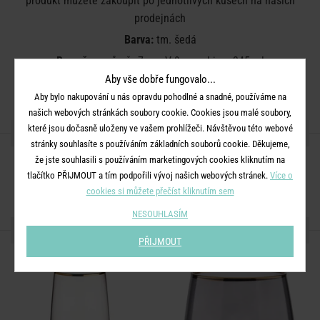
produkt můžete zakoupit po jednotlivých kusech na našich
prodejnách
Barva:
tm. šedá
Rozměry:
průměr 7 cm, V 9 cm, objem 345 ml
Aby vše dobře fungovalo...
Materiál:
sklo
Aby bylo nakupování u nás opravdu pohodlné a snadné, používáme na
našich webových stránkách soubory cookie. Cookies jsou malé soubory,
které jsou dočasně uloženy ve vašem prohlížeči. Návštěvou této webové
SDÍLEJTE S PŘÁTELI
stránky souhlasíte s používáním základních souborů cookie. Děkujeme,
že jste souhlasili s používáním marketingových cookies kliknutím na
tlačítko PŘIJMOUT a tím podpořili vývoj našich webových stránek.
Více o
cookies si můžete přečíst kliknutím sem
NESOUHLASÍM
DALŠÍ PRODUKTY ZE SÉRIE
PŘIJMOUT