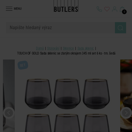
MENU
0
Domů
Stolování
Sklenice
Sada sklenic
TOUCH OF GOLD Sada sklenic se zlatým okrajem 345 ml set 6 ks - tm. šedá
SET