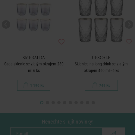
SMERALDA
UPSCALE
Sada sklenic se zlatým okrajem 280
Sklenice na long drink se zlatým
ml 6 ks
okrajem 460 ml - 6 ks
1 190 Kč
749 Kč
Nenechte si ujít novinky!