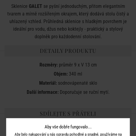
Sklenice
GALET
se pyšní jednoduchým, přitom elegantním
tvarem a mírně rozšířeným okrajem, který dodává stolu čistý a
uhlazený vzhled. Průhledná sklenice s hladkým povrchem je
ideální pro vodu, džus nebo koktejly - praktický a stylový
doplněk pro každodenní stolování.
DETAILY PRODUKTU
Rozměry:
průměr 9 x V 13 cm
Objem:
340 ml
Materiál:
sodnovápenaté sklo
Další informace:
Doporučuje se ruční mytí.
SDÍLEJTE S PŘÁTELI
Aby vše dobře fungovalo...
Aby bylo nakupování u nás opravdu pohodlné a snadné, používáme na