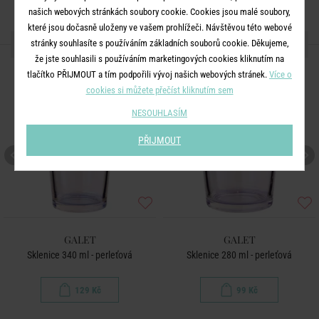
našich webových stránkách soubory cookie. Cookies jsou malé soubory,
které jsou dočasně uloženy ve vašem prohlížeči. Návštěvou této webové
DALŠÍ PRODUKTY ZE SÉRIE
stránky souhlasíte s používáním základních souborů cookie. Děkujeme,
že jste souhlasili s používáním marketingových cookies kliknutím na
tlačítko PŘIJMOUT a tím podpořili vývoj našich webových stránek.
Více o
cookies si můžete přečíst kliknutím sem
NESOUHLASÍM
PŘIJMOUT
GALET
GALET
Sklenice 340 ml - perleťová
Sklenice 280 ml - perleťová
129 Kč
99 Kč