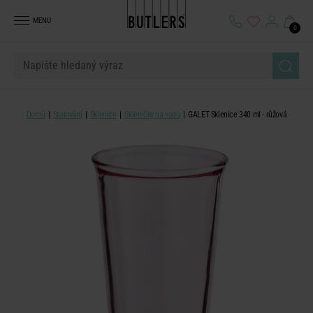
MENU
0
Domů
Stolování
Sklenice
Skleničky na vodu
GALET Sklenice 340 ml - růžová