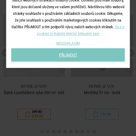
našich webových stránkách soubory cookie. Cookies jsou malé soubory,
DALŠÍ PRODUKTY ZE SÉRIE
které jsou dočasně uloženy ve vašem prohlížeči. Návštěvou této webové
stránky souhlasíte s používáním základních souborů cookie. Děkujeme,
-30
%
že jste souhlasili s používáním marketingových cookies kliknutím na
tlačítko PŘIJMOUT a tím podpořili vývoj našich webových stránek.
Více o
cookies si můžete přečíst kliknutím sem
NESOUHLASÍM
PŘIJMOUT
HOME & YOU
HOME & YOU
Šálek s podšálkem ryba 260 ml - bílá
Metlička 31 cm - šedá
399 Kč
179 Kč
279 Kč