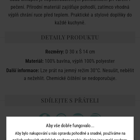
pečení. Přírodní materiál zajišťuje pohodlí, zatímco vhodná
výplň chrání ruce před teplem. Praktické a stylové doplňky do
každé kuchyně.
DETAILY PRODUKTU
Rozměry:
D 30 x Š 14 cm
Materiál:
100% bavlna, výplň 100% polyester
Další informace:
Lze prát na jemný režim 30°C. Nesušit, nebělit
a nežehlit. Chemické čištění se nedoporučuje.
SDÍLEJTE S PŘÁTELI
Aby vše dobře fungovalo...
Aby bylo nakupování u nás opravdu pohodlné a snadné, používáme na