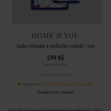
HOME & YOU
Sada chňapka a podložka nádobí - mix
299 Kč
cena včetně DPH
Artiklové číslo: 99995384
Dostupnost:
centrální sklad, doprava nelze objednat
Produkt nelze zakoupit
Sada chňapek je nepostradatelným pomocníkem při vaření i