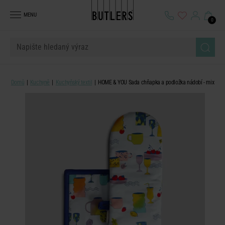
MENU
0
Domů
Kuchyně
Kuchyňský textil
HOME & YOU Sada chňapka a podložka nádobí - mix