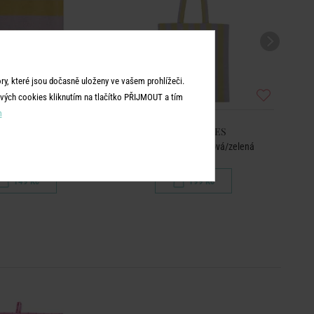
y, které jsou dočasně uloženy ve vašem prohlížeči.
vých cookies kliknutím na tlačítko PŘIJMOUT a tím
m
RING VIBES
SPRING VIBES
a - fialová/žlutá
Taška bavlněná - fialová/zelená
149 Kč
199 Kč