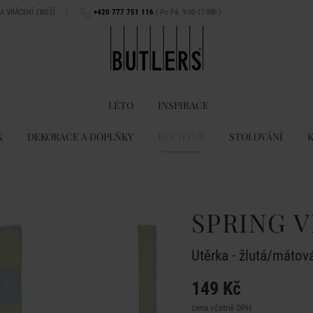
NA VRÁCENÍ ZBOŽÍ
|
+420 777 751 116
( Po-Pá: 9:00-17:00h )
LÉTO
INSPIRACE
K
DEKORACE A DOPLŇKY
KUCHYNĚ
STOLOVÁNÍ
SPRING V
Utěrka - žlutá/mátov
149 Kč
cena včetně DPH