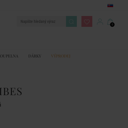
0
KOUPELNA
DÁRKY
VÝPRODEJ
IBES
á