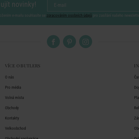
ujít novinky!
ožením e-mailu souhlasíte se
zpracováním osobních údajů
pro zasílání našeho newslett
VÍCE O BUTLERS
I
O nás
Ča
Pro média
Do
Volná místa
Pl
Obchody
Re
Kontakty
Zá
Velkoobchod
Ob
Obchodní spolupráce
Oc