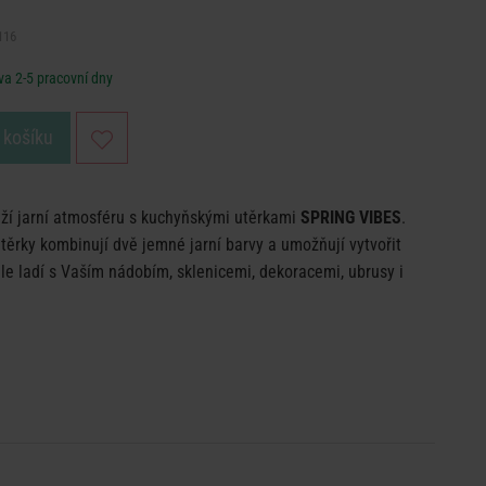
116
a 2-5 pracovní dny
 košíku
ží jarní atmosféru s kuchyňskými utěrkami
SPRING VIBES
.
ěrky kombinují dvě jemné jarní barvy a umožňují vytvořit
ěle ladí s Vaším nádobím, sklenicemi, dekoracemi, ubrusy i