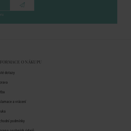
eru
NFORMACE O NÁKUPU
sté dotazy
prava
atba
klamace a vrácení
ruka
chodní podmínky
hrana osobních údajů