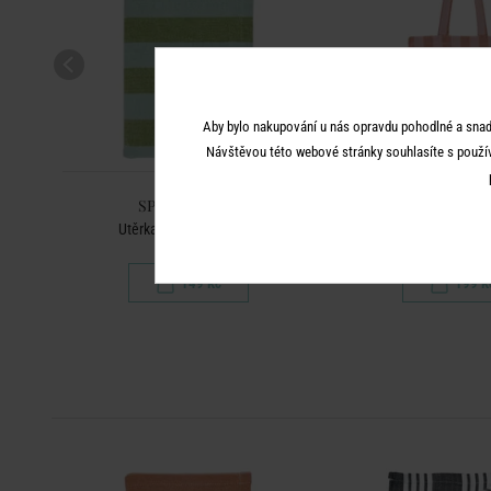
Aby bylo nakupování u nás opravdu pohodlné a snad
Návštěvou této webové stránky souhlasíte s použí
SPRING VIBES
SPRING VI
rá
Utěrka - zelená/mátová
Taška bavlněná - sv.r
149 Kč
199 K