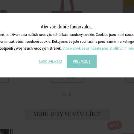
Aby vše dobře fungovalo...
né, používáme na našich webových stránkách soubory cookie. Cookies jsou malé soubor
váním základních souborů cookie. Děkujeme, že jste souhlasili s používáním marketingo
podpořili vývoj našich webových stránek.
Více o cookies si můžete přečíst kliknutím se
BES
SPRING VIBES
SP
PŘIJMOUT
NESOUHLASÍM
ůžová/oranžová
Taška bavlněná - fialová/oranžová
Utěrk
č
199 Kč
MOHLO BY SE VÁM LÍBIT
NOVÉ!