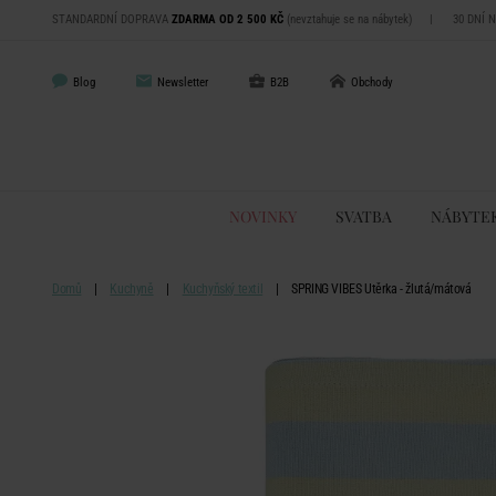
STANDARDNÍ DOPRAVA
ZDARMA OD 2 500 KČ
(nevztahuje se na nábytek)
|
30 DNÍ 
Blog
Newsletter
B2B
Obchody
NOVINKY
SVATBA
NÁBYTE
Domů
Kuchyně
Kuchyňský textil
SPRING VIBES Utěrka - žlutá/mátová