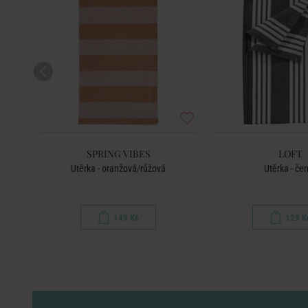
SPRING VIBES
LOFT
Utěrka - oranžová/růžová
Utěrka - če
149 Kč
129 K