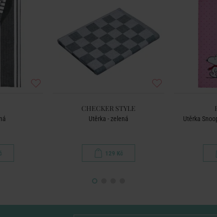
CHECKER STYLE
rná
Utěrka - zelená
Utěrka Snoop
č
129 Kč