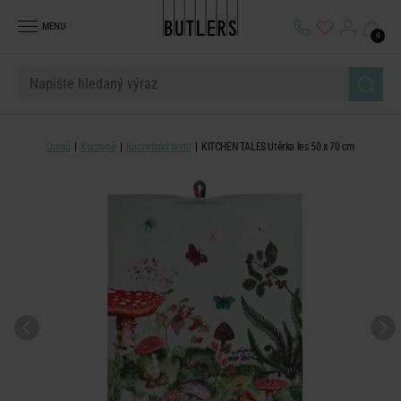
MENU
0
Domů
Kuchyně
Kuchyňský textil
KITCHEN TALES Utěrka les 50 x 70 cm