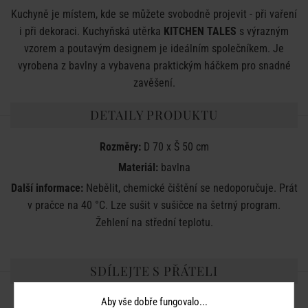
Kuchyně je místem, kde se můžete svobodně projevit - při vaření
i při dekoraci. Kuchyňská utěrka
KITCHEN TALES
s výrazným
vzorem a poutavým designem je ideálním společníkem. Je
vyrobena z bavlny a vybavena praktickým háčkem pro snadné
zavěšení.
DETAILY PRODUKTU
Rozměry:
D 70 x Š 50 cm
Materiál:
bavlna
Další informace:
Nebělit, chemické čištění se nedoporučuje. Prát
v pračce na 40 °C. Lze sušit v sušičce na šetrný program.
Žehlení na střední teplotu.
SDÍLEJTE S PŘÁTELI
Aby vše dobře fungovalo...