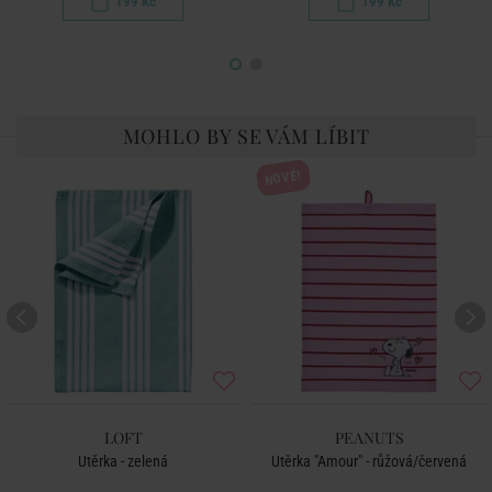
199 Kč
199 Kč
MOHLO BY SE VÁM LÍBIT
NOVÉ!
LOFT
PEANUTS
Utěrka - zelená
Utěrka "Amour" - růžová/červená