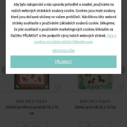
Aby bylo nakupování u nás opravdu pohodlné a snadné, používáme na
našich webových stránkách soubory cookie. Cookies jsou malé soubory,
které jsou dočasně uloženy ve vašem prohlížeči. Návštěvou této webové
DALŠÍ PRODUKTY ZE SÉRIE
stránky souhlasíte s používáním základních souborů cookie. Děkujeme,
že jste souhlasili s používáním marketingových cookies kliknutím na
tlačítko PŘIJMOUT a tím podpořili vývoj našich webových stránek.
Více o
cookies si můžete přečíst kliknutím sem
NESOUHLASÍM
PŘIJMOUT
KITCHEN TALES
KITCHEN TALES
Utěrka perníkový panáček 50 x 70
Utěrka jezevčík 50 x 70 cm
cm