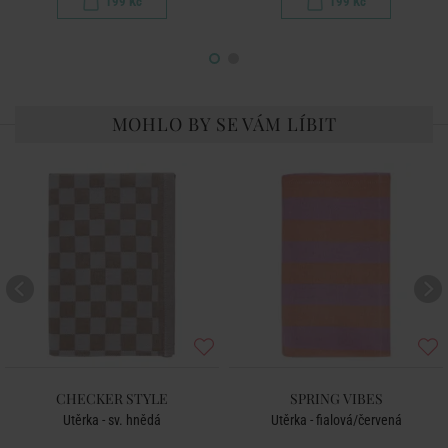
199 Kč
199 Kč
MOHLO BY SE VÁM LÍBIT
CHECKER STYLE
SPRING VIBES
Utěrka - sv. hnědá
Utěrka - fialová/červená