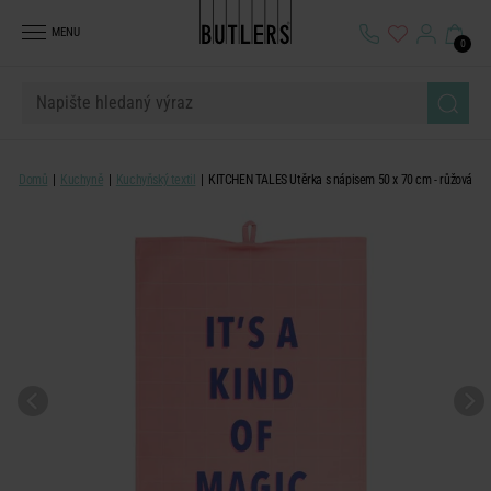
MENU
0
Domů
Kuchyně
Kuchyňský textil
KITCHEN TALES Utěrka s nápisem 50 x 70 cm - růžová