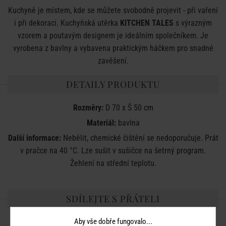
Kuchyně je místem, kde se můžete svobodně projevit - při vaření
i při dekoraci. Kuchyňská utěrka
KITCHEN TALES
s výrazným
vzorem a poutavým designem je ideálním společníkem. Je
vyrobena z bavlny a vybavena praktickým háčkem pro snadné
zavěšení.
DETAILY PRODUKTU
Rozměry:
D 70 x Š 50 cm
Materiál:
bavlna
Další informace:
Nebělit, chemické čištění se nedoporučuje. Prát
v pračce na 40 °C. Lze sušit v sušičce na šetrný program.
Žehlení na střední teplotu.
SDÍLEJTE S PŘÁTELI
Aby vše dobře fungovalo...