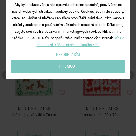
Aby bylo nakupování u nás opravdu pohodlné a snadné, používáme na
našich webových stránkách soubory cookie. Cookies jsou malé soubory,
které jsou dočasně uloženy ve vašem prohlížeči. Návštěvou této webové
DALŠÍ PRODUKTY ZE SÉRIE
stránky souhlasíte s používáním základních souborů cookie. Děkujeme,
že jste souhlasili s používáním marketingových cookies kliknutím na
tlačítko PŘIJMOUT a tím podpořili vývoj našich webových stránek.
Více o
cookies si můžete přečíst kliknutím sem
NESOUHLASÍM
PŘIJMOUT
KITCHEN TALES
KITCHEN TALES
Utěrka jezevčík 50 x 70 cm
Utěrka mašle 50 x 70 cm