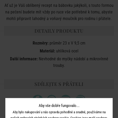
Ať už je Váš oblíbený recept na bábovku jakýkoli, s touto formou
na pečení budete mít vždy po ruce vše potřebné k tomu, abyste
mohli připravit lahodný a voňavý moučník pro rodinu i přátele.
DETAILY PRODUKTU
Rozměry:
průměr
23 x V 9,5 cm
Materiál:
uhlíková ocel
Další informace:
Nevhodné do myčky nádobí a mikrovlnné
trouby.
SDÍLEJTE S PŘÁTELI
Aby vše dobře fungovalo...
Aby bylo nakupování u nás opravdu pohodlné a snadné, používáme na
našich webových stránkách soubory cookie. Cookies jsou malé soubory,