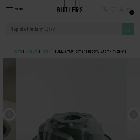
MENU
0
Domů
Kuchyně
Pečení
HOME & YOU Forma na bábovku 23 cm - tm. zelená