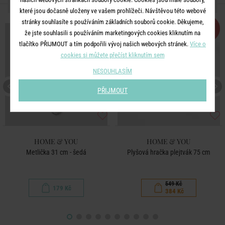
DALŠÍ PRODUKTY ZE SÉRIE
které jsou dočasně uloženy ve vašem prohlížeči. Návštěvou této webové
stránky souhlasíte s používáním základních souborů cookie. Děkujeme,
-30
%
že jste souhlasili s používáním marketingových cookies kliknutím na
tlačítko PŘIJMOUT a tím podpořili vývoj našich webových stránek.
Více o
cookies si můžete přečíst kliknutím sem
NESOUHLASÍM
PŘIJMOUT
HOME & YOU
HOME & YOU
Metlička 31 cm - šedá
Plyšová hračka plejtvák 75 cm
549 Kč
179 Kč
384 Kč