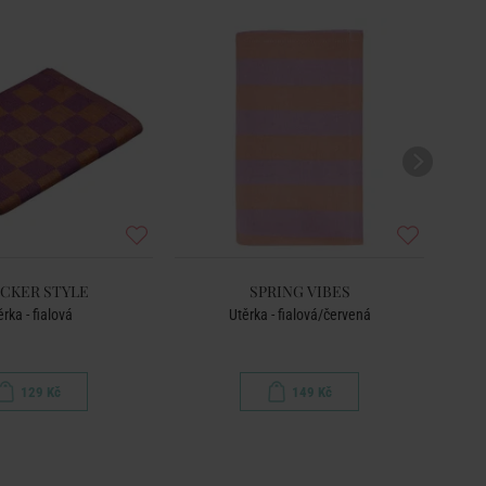
CKER STYLE
SPRING VIBES
ěrka - fialová
Utěrka - fialová/červená
129 Kč
149 Kč