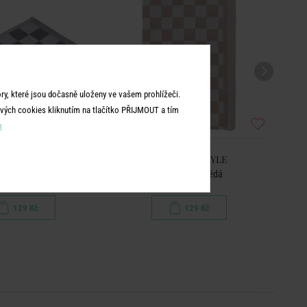
y, které jsou dočasně uloženy ve vašem prohlížeči.
vých cookies kliknutím na tlačítko PŘIJMOUT a tím
m
CKER STYLE
CHECKER STYLE
a - antracitová
Utěrka - sv. hnědá
129 Kč
129 Kč