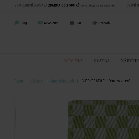
STANDARDNÍ DOPRAVA
ZDARMA OD 2 500 KČ
(nevztahuje se na nábytek)
|
30 DNÍ 
Blog
Newsletter
B2B
Obchody
NOVINKY
SVATBA
NÁBYTE
Domů
Kuchyně
Kuchyňský textil
CHECKER STYLE Utěrka - sv. zelená