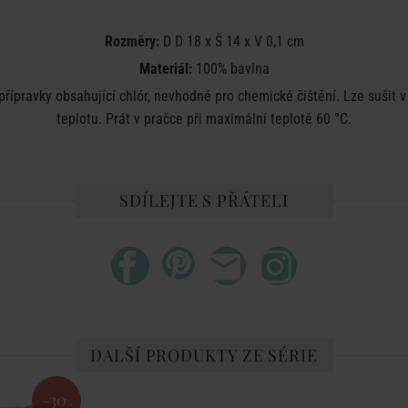
Rozměry:
D D 18 x Š 14 x V 0,1 cm
Materiál:
100% bavlna
 přípravky obsahující chlór, nevhodné pro chemické čištění.
Lze sušit v
teplotu.
Prát v pračce při maximální teplotě 60 °C.
SDÍLEJTE S PŘÁTELI
DALŠÍ PRODUKTY ZE SÉRIE
-30
%