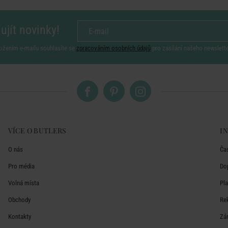
ujít novinky!
ožením e-mailu souhlasíte se
zpracováním osobních údajů
pro zasílání našeho newslett
VÍCE O BUTLERS
I
O nás
Ča
Pro média
Do
Volná místa
Pl
Obchody
Re
Kontakty
Zá