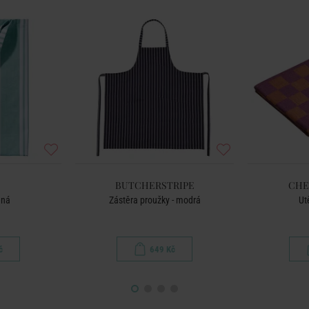
BUTCHERSTRIPE
CHE
ená
Zástěra proužky - modrá
Ut
č
649 Kč