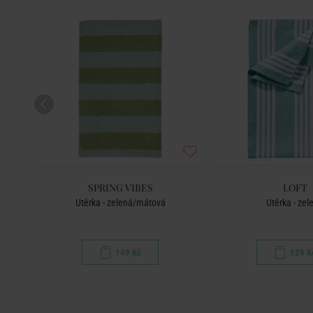
SPRING VIBES
LOFT
ová
Utěrka - zelená/mátová
Utěrka - zel
149 Kč
129 K