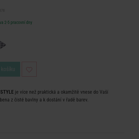
878
a 2-5 pracovní dny
 košíku
 STYLE
je více než praktická a okamžitě vnese do Vaší
bena z čisté bavlny a k dostání v řadě barev.