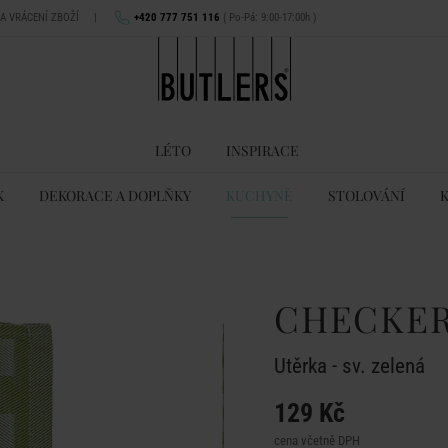
NA VRÁCENÍ ZBOŽÍ
|
+420 777 751 116
( Po-Pá: 9:00-17:00h )
LÉTO
INSPIRACE
K
DEKORACE A DOPLŇKY
KUCHYNĚ
STOLOVÁNÍ
CHECKER
Utěrka - sv. zelená
129 Kč
cena včetně DPH