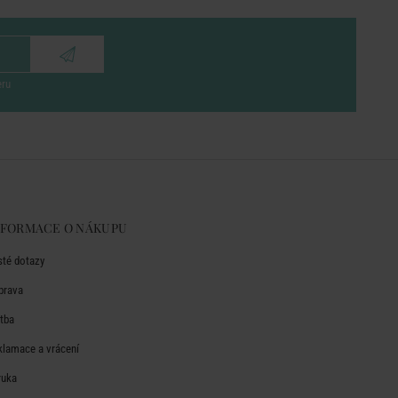
eru
NFORMACE O NÁKUPU
sté dotazy
prava
atba
klamace a vrácení
ruka