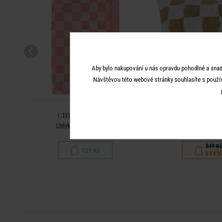
Aby bylo nakupování u nás opravdu pohodlné a snad
Návštěvou této webové stránky souhlasíte s použí
CHECKER STYLE
CHECKER S
Utěrka - tm. oranžová
Polštář 50 x 50 c
849 K
129 Kč
594 K