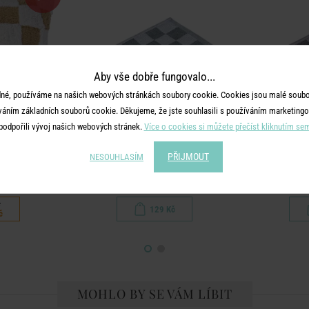
Aby vše dobře fungovalo...
né, používáme na našich webových stránkách soubory cookie. Cookies jsou malé soubor
váním základních souborů cookie. Děkujeme, že jste souhlasili s používáním marketingo
podpořili vývoj našich webových stránek.
Více o cookies si můžete přečíst kliknutím se
PŘIJMOUT
NESOUHLASÍM
TYLE
CHECKER STYLE
CHE
m - hnědá
Utěrka - zelená
Utěrk
č
129 Kč
č
MOHLO BY SE VÁM LÍBIT