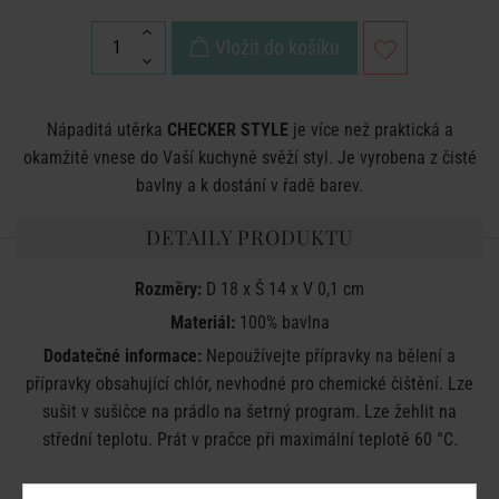
Vložit do košíku
Nápaditá utěrka
CHECKER STYLE
je více než praktická a
okamžitě vnese do Vaší kuchyně svěží styl. Je vyrobena z čisté
bavlny a k dostání v řadě barev.
DETAILY PRODUKTU
Rozměry:
D 18 x Š 14 x V 0,1 cm
Materiál:
100% bavlna
Dodatečné informace:
Nepoužívejte
přípravky na bělení a
přípravky obsahující chlór, nevhodné pro chemické čištění.
Lze
sušit v sušičce na prádlo na šetrný program. Lze žehlit na
střední teplotu.
Prát v pračce při maximální teplotě 60 °C.