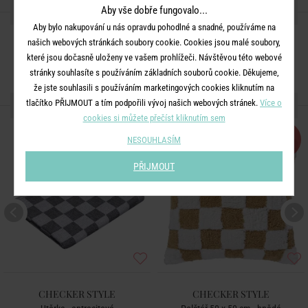
SDÍLEJTE S PŘÁTELI
Aby vše dobře fungovalo...
Aby bylo nakupování u nás opravdu pohodlné a snadné, používáme na
našich webových stránkách soubory cookie. Cookies jsou malé soubory,
které jsou dočasně uloženy ve vašem prohlížeči. Návštěvou této webové
stránky souhlasíte s používáním základních souborů cookie. Děkujeme,
že jste souhlasili s používáním marketingových cookies kliknutím na
DALŠÍ PRODUKTY ZE SÉRIE
tlačítko PŘIJMOUT a tím podpořili vývoj našich webových stránek.
Více o
cookies si můžete přečíst kliknutím sem
-30
NESOUHLASÍM
%
PŘIJMOUT
CHECKER STYLE
CHECKER STYLE