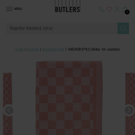
MENU
0
Domů
Kuchyně
Kuchyňský textil
CHECKER STYLE Utěrka - tm. oranžová