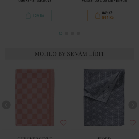
Utěrka - antracitová
Polštář 50 x 50 cm - hnědá
849 Kč
129 Kč
594 Kč
MOHLO BY SE VÁM LÍBIT
CHECKER STYLE
FJORD