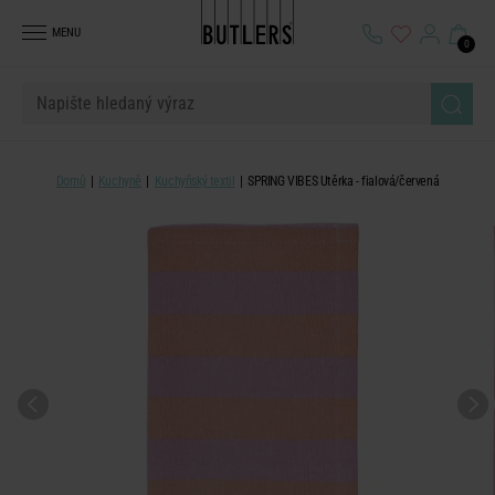
MENU
0
Domů
Kuchyně
Kuchyňský textil
SPRING VIBES Utěrka - fialová/červená