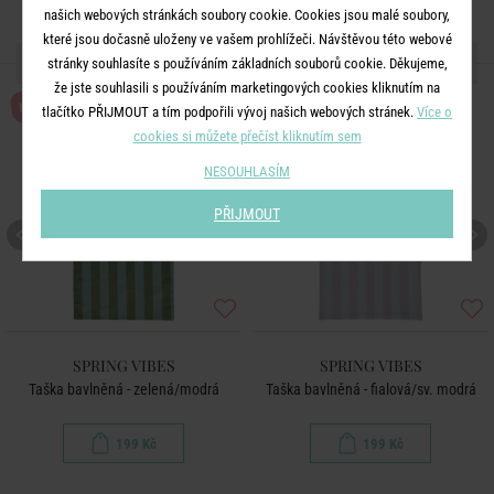
našich webových stránkách soubory cookie. Cookies jsou malé soubory,
které jsou dočasně uloženy ve vašem prohlížeči. Návštěvou této webové
DALŠÍ PRODUKTY ZE SÉRIE
stránky souhlasíte s používáním základních souborů cookie. Děkujeme,
že jste souhlasili s používáním marketingových cookies kliknutím na
NOVÉ!
NOVÉ!
tlačítko PŘIJMOUT a tím podpořili vývoj našich webových stránek.
Více o
cookies si můžete přečíst kliknutím sem
NESOUHLASÍM
PŘIJMOUT
SPRING VIBES
SPRING VIBES
Taška bavlněná - zelená/modrá
Taška bavlněná - fialová/sv. modrá
199 Kč
199 Kč