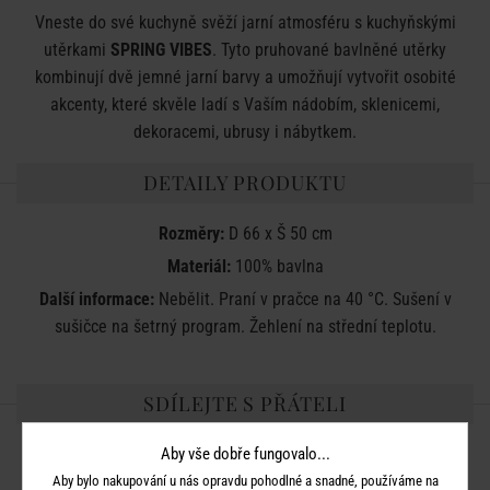
Vneste do své kuchyně svěží jarní atmosféru s kuchyňskými
utěrkami
SPRING VIBES
. Tyto pruhované bavlněné utěrky
kombinují dvě jemné jarní barvy a umožňují vytvořit osobité
akcenty, které skvěle ladí s Vaším nádobím, sklenicemi,
dekoracemi, ubrusy i nábytkem.
DETAILY PRODUKTU
Rozměry:
D 66 x Š 50 cm
Materiál:
100% bavlna
Další informace:
Nebělit. Praní v pračce na 40 °C. Sušení v
sušičce na šetrný program. Žehlení na střední teplotu.
SDÍLEJTE S PŘÁTELI
Aby vše dobře fungovalo...
Aby bylo nakupování u nás opravdu pohodlné a snadné, používáme na