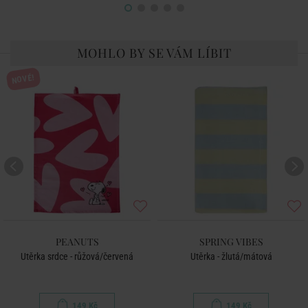
MOHLO BY SE VÁM LÍBIT
NOVÉ!
PEANUTS
SPRING VIBES
Utěrka srdce - růžová/červená
Utěrka - žlutá/mátová
149 Kč
149 Kč