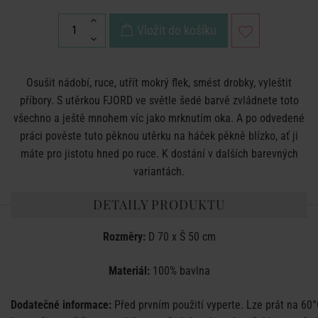
Vložit do košíku
Osušit nádobí, ruce, utřít mokrý flek, smést drobky, vyleštit
příbory. S utěrkou FJORD ve světle šedé barvě zvládnete toto
všechno a ještě mnohem víc jako mrknutím oka. A po odvedené
práci pověste tuto pěknou utěrku na háček pěkně blízko, ať ji
máte pro jistotu hned po ruce. K dostání v dalších barevných
variantách.
DETAILY PRODUKTU
Rozměry:
 D 70 x Š 50 cm
Materiál:
 100% bavlna

Dodatečné informace:
Před prvním použití vyperte. Lze prát na 60
°