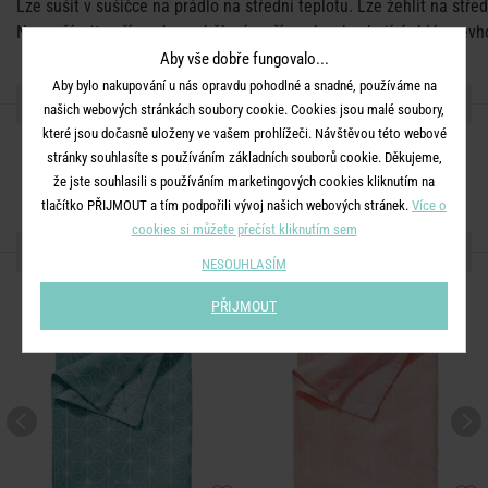
Lze sušit v sušičce na prádlo na střední teplotu. Lze žehlit na střed
Nepoužívejte 
přípravky na bělení a přípravky obsahující chlór, nev
Aby vše dobře fungovalo...
Aby bylo nakupování u nás opravdu pohodlné a snadné, používáme na
SDÍLEJTE S PŘÁTELI
našich webových stránkách soubory cookie. Cookies jsou malé soubory,
které jsou dočasně uloženy ve vašem prohlížeči. Návštěvou této webové
stránky souhlasíte s používáním základních souborů cookie. Děkujeme,
že jste souhlasili s používáním marketingových cookies kliknutím na
tlačítko PŘIJMOUT a tím podpořili vývoj našich webových stránek.
Více o
cookies si můžete přečíst kliknutím sem
DALŠÍ PRODUKTY ZE SÉRIE
NESOUHLASÍM
PŘIJMOUT