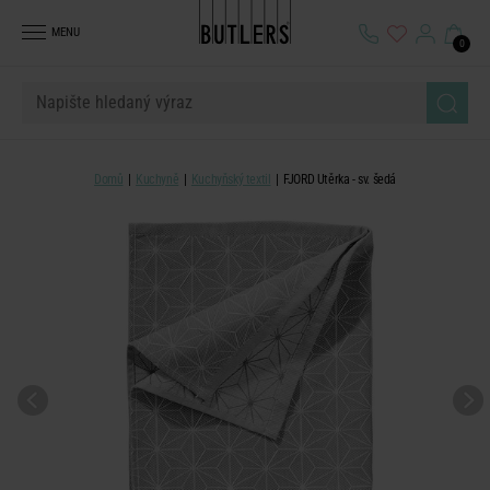
MENU
0
Domů
Kuchyně
Kuchyňský textil
FJORD Utěrka - sv. šedá