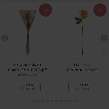
-50
-50
%
%
FLOWER MARKET
FLORISTA
Lagurus tráva sušená "Zaječí
Jiřina 59 cm - oranžová
ocásek" 70 cm
299 Kč
199 Kč
150 Kč
100 Kč