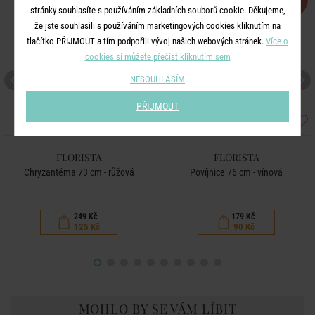
%
%
stránky souhlasíte s používáním základních souborů cookie. Děkujeme,
že jste souhlasili s používáním marketingových cookies kliknutím na
tlačítko PŘIJMOUT a tím podpořili vývoj našich webových stránek.
Více o
cookies si můžete přečíst kliknutím sem
NESOUHLASÍM
PŘIJMOUT
FLORISTA
FLORISTA
Chryzantéma 73 cm - růžová
Povíjnice 76 cm - vínová
249 Kč
179 Kč
125 Kč
90 Kč
MOHLO BY SE VÁM LÍBIT