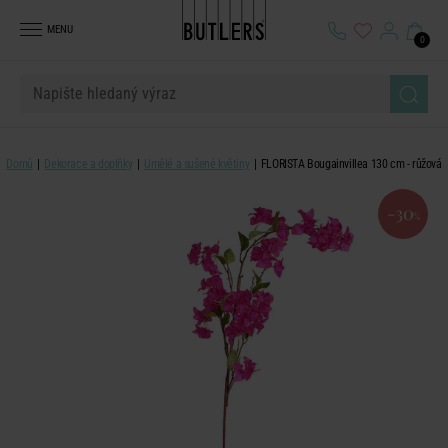
MENU
0
Domů
Dekorace a doplňky
Umělé a sušené květiny
FLORISTA Bougainvillea 130 cm - růžová
-30
%