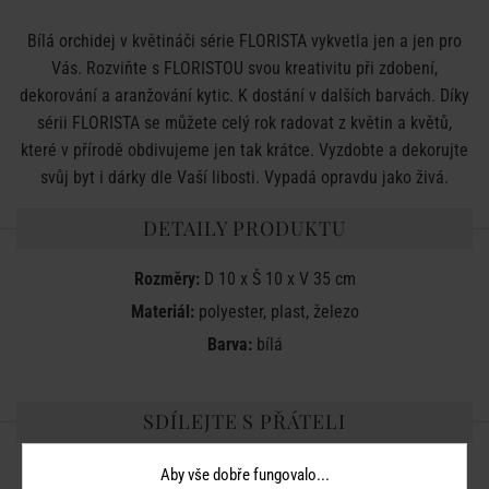
Bílá orchidej v květináči série FLORISTA vykvetla jen a jen pro
Vás. Rozviňte s FLORISTOU svou kreativitu při zdobení,
dekorování a aranžování kytic. K dostání v dalších barvách. Díky
sérii FLORISTA se můžete celý rok radovat z květin a květů,
které v přírodě obdivujeme jen tak krátce. Vyzdobte a dekorujte
svůj byt i dárky dle Vaší libosti. Vypadá opravdu jako živá.
DETAILY PRODUKTU
Rozměry:
D 10 x Š 10 x V 35 cm
Materiál:
polyester, plast, železo
Barva:
bílá
SDÍLEJTE S PŘÁTELI
Aby vše dobře fungovalo...