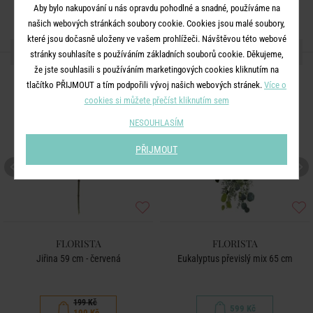
Aby bylo nakupování u nás opravdu pohodlné a snadné, používáme na
našich webových stránkách soubory cookie. Cookies jsou malé soubory,
které jsou dočasně uloženy ve vašem prohlížeči. Návštěvou této webové
DALŠÍ PRODUKTY ZE SÉRIE
stránky souhlasíte s používáním základních souborů cookie. Děkujeme,
že jste souhlasili s používáním marketingových cookies kliknutím na
-50
tlačítko PŘIJMOUT a tím podpořili vývoj našich webových stránek.
Více o
%
cookies si můžete přečíst kliknutím sem
NESOUHLASÍM
PŘIJMOUT
FLORISTA
FLORISTA
Jiřina 59 cm - červená
Eukalyptus převislý mix 65 cm
199 Kč
599 Kč
100 Kč