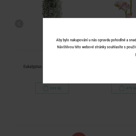
Aby bylo nakupování u nás opravdu pohodlné a snad
Návštěvou této webové stránky souhlasíte s použí
FLORISTA
FLORIST
Eukalyptus převislý malý list 65 cm
Orchidej v květináči
meruňkov
599 Kč
479 K