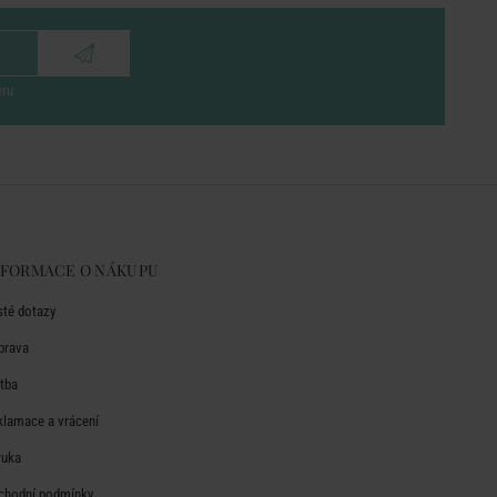
eru
NFORMACE O NÁKUPU
sté dotazy
prava
atba
klamace a vrácení
ruka
chodní podmínky