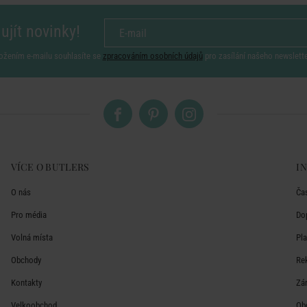
ujít novinky!
ožením e-mailu souhlasíte se
zpracováním osobních údajů
pro zasílání našeho newslett
VÍCE O BUTLERS
I
O nás
Ča
Pro média
Do
Volná místa
Pl
Obchody
Re
Kontakty
Zá
Velkoobchod
Ob