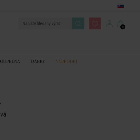
0
KOUPELNA
DÁRKY
VÝPRODEJ
A
ová