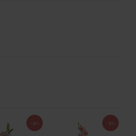
-50
-50
%
%