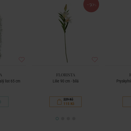
-50
%
A
FLORISTA
lý list 65 cm
Lilie 90 cm - bílá
Pryskyřn
229 Kč
č
115 Kč