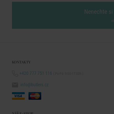
Nenechte si 
vl
KONTAKTY
+420 777 751 116
( Po-Pá: 9:00-17:00h )
info@butlers.cz
NÁŠ E-SHOP