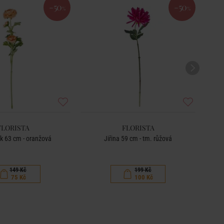
-50
-50
%
%
FLORISTA
FLORISTA
ík 63 cm - oranžová
Jiřina 59 cm - tm. růžová
Vět
149 Kč
199 Kč
75 Kč
100 Kč