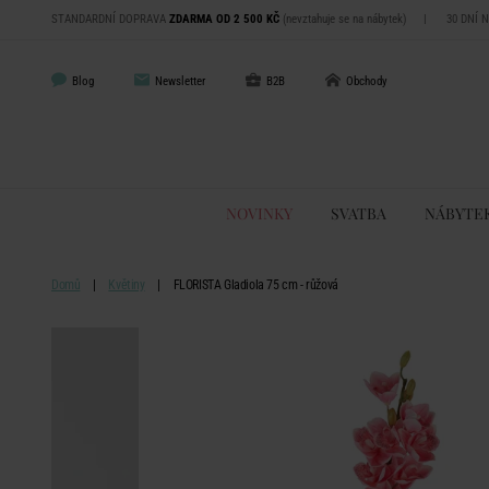
STANDARDNÍ DOPRAVA
ZDARMA OD 2 500 KČ
(nevztahuje se na nábytek)
|
30 DNÍ 
Blog
Newsletter
B2B
Obchody
NOVINKY
SVATBA
NÁBYTE
Domů
Květiny
FLORISTA Gladiola 75 cm - růžová