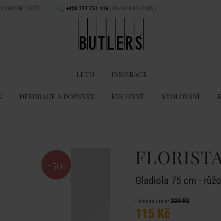
NA VRÁCENÍ ZBOŽÍ
|
+420 777 751 116
( Po-Pá: 9:00-17:00h )
LÉTO
INSPIRACE
K
DEKORACE A DOPLŇKY
KUCHYNĚ
STOLOVÁNÍ
FLORIST
-50
%
Gladiola 75 cm - růž
229 Kč
Původní cena:
115 Kč