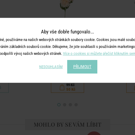
Aby vše dobře fungovalo...
né, používáme na našich webových stránkách soubory cookie. Cookies jsou malé soubor
váním základních souborů cookie. Děkujeme, že jste souhlasili s používáním marketingo
podpořili vývoj našich webových stránek.
Více o cookies si můžete přečíst kliknutím se
A
FLORISTA
 51 cm - sv.
Jiřina 72 cm - sv. oranžová
Lilie 
PŘIJMOUT
NESOUHLASÍM
á
99 Kč
č
50 Kč
MOHLO BY SE VÁM LÍBIT