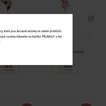
y, které jsou dočasně uloženy ve vašem prohlížeči.
vých cookies kliknutím na tlačítko PŘIJMOUT a tím
m
FLORISTA
FLORISTA
90 cm - sv. růžová
Gladiola 75 cm - sv. oranžová
229 Kč
229 Kč
115 Kč
115 Kč