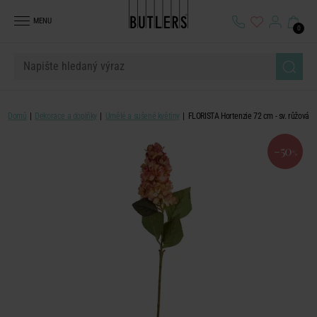
MENU
0
Domů
Dekorace a doplňky
Umělé a sušené květiny
FLORISTA Hortenzie 72 cm - sv. růžová
-50
%