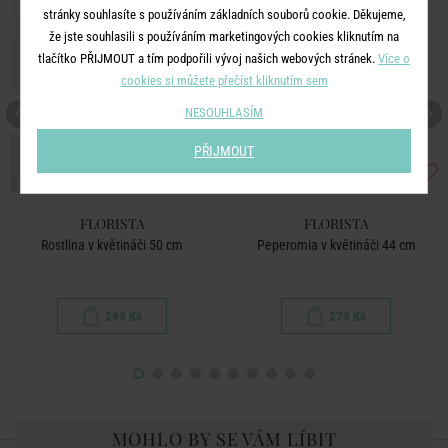
stránky souhlasíte s používáním základních souborů cookie. Děkujeme,
že jste souhlasili s používáním marketingových cookies kliknutím na
tlačítko PŘIJMOUT a tím podpořili vývoj našich webových stránek.
Více o
cookies si můžete přečíst kliknutím sem
NESOUHLASÍM
PŘIJMOUT
FLORISTA
FLORISTA
Rostlina v květináči 50 cm
Peperomia v květináči 44 cm
299 Kč
279 Kč
MOHLO BY SE VÁM LÍBIT