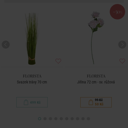
-50
%
FLORISTA
FLORISTA
Svazek trávy 70 cm
Jiřina 72 cm - sv. růžová
99 Kč
499 Kč
50 Kč