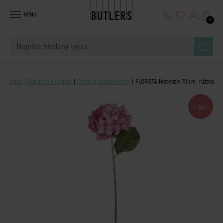
MENU
0
Domů
Dekorace a doplňky
Umělé a sušené květiny
FLORISTA Hortenzie 70 cm - růžová
-50
%