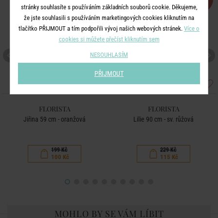
%
%
stránky souhlasíte s používáním základních souborů cookie. Děkujeme,
že jste souhlasili s používáním marketingových cookies kliknutím na
tlačítko PŘIJMOUT a tím podpořili vývoj našich webových stránek.
Více o
cookies si můžete přečíst kliknutím sem
NESOUHLASÍM
PŘIJMOUT
FLORISTA
FLORISTA
Jiřina 59 cm - oranžová
Lilie 90 cm - sv. růžová
199 Kč
229 Kč
100 Kč
115 Kč
MOHLO BY SE VÁM LÍBIT