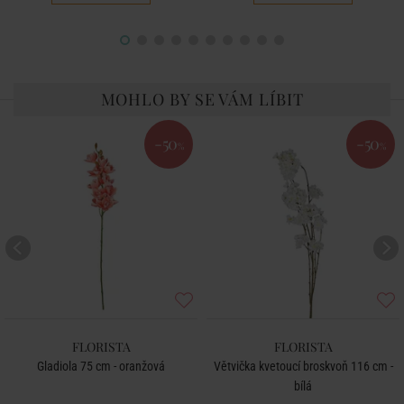
MOHLO BY SE VÁM LÍBIT
-50
-50
%
%
FLORISTA
FLORISTA
Gladiola 75 cm - oranžová
Větvička kvetoucí broskvoň 116 cm -
bílá