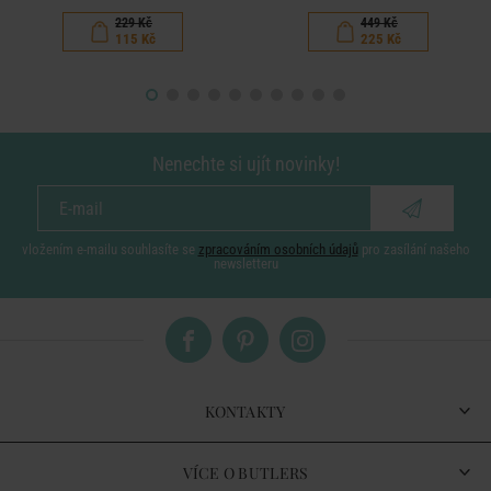
229 Kč
449 Kč
115 Kč
225 Kč
Nenechte si ujít novinky!
vložením e-mailu souhlasíte se
zpracováním osobních údajů
pro zasílání našeho
newsletteru
KONTAKTY
VÍCE O BUTLERS