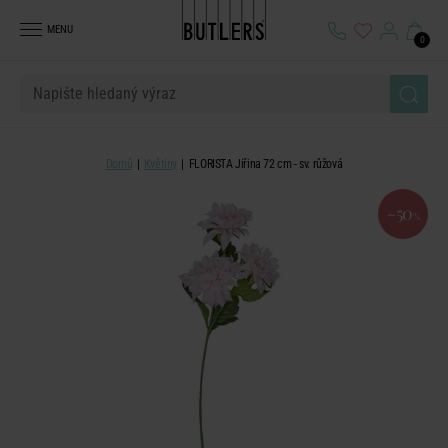
MENU
0
Domů
Květiny
FLORISTA Jiřina 72 cm - sv. růžová
-50
%