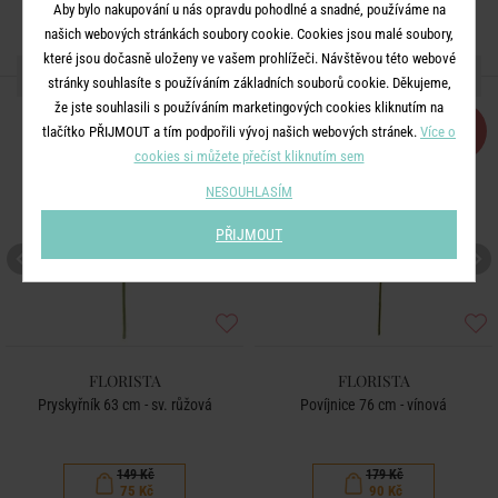
Aby bylo nakupování u nás opravdu pohodlné a snadné, používáme na
našich webových stránkách soubory cookie. Cookies jsou malé soubory,
které jsou dočasně uloženy ve vašem prohlížeči. Návštěvou této webové
DALŠÍ PRODUKTY ZE SÉRIE
stránky souhlasíte s používáním základních souborů cookie. Děkujeme,
že jste souhlasili s používáním marketingových cookies kliknutím na
-50
-50
tlačítko PŘIJMOUT a tím podpořili vývoj našich webových stránek.
Více o
%
%
cookies si můžete přečíst kliknutím sem
NESOUHLASÍM
PŘIJMOUT
FLORISTA
FLORISTA
Pryskyřník 63 cm - sv. růžová
Povíjnice 76 cm - vínová
149 Kč
179 Kč
75 Kč
90 Kč