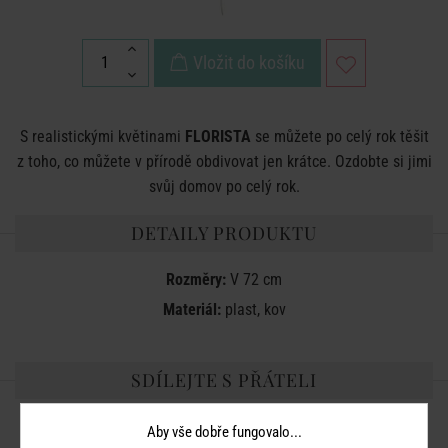
Vložit do košíku
S realistickými květinami
FLORISTA
se můžete po celý rok těšit
z toho, co můžete v přírodě obdivovat jen krátce. Ozdobte si jimi
svůj domov po celý rok.
DETAILY PRODUKTU
Rozměry:
V 72 cm
Materiál:
plast, kov
SDÍLEJTE S PŘÁTELI
Aby vše dobře fungovalo...