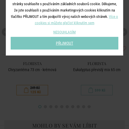
stránky souhlasíte s používáním základních souborů cookie. Děkujeme,
že jste souhlasili s používáním marketingových cookies kliknutím na
tlačítko PŘIJMOUT a tím podpořili vývoj našich webových stránek.
Více o
cookies si můžete přečíst kliknutím sem
NESOUHLASÍM
PŘIJMOUT
FLORISTA
FLORISTA
Chryzantéma 73 cm - krémová
Eukalyptus převislý mix 65 cm
249 Kč
599 Kč
125 Kč
MOHLO BY SE VÁM LÍBIT