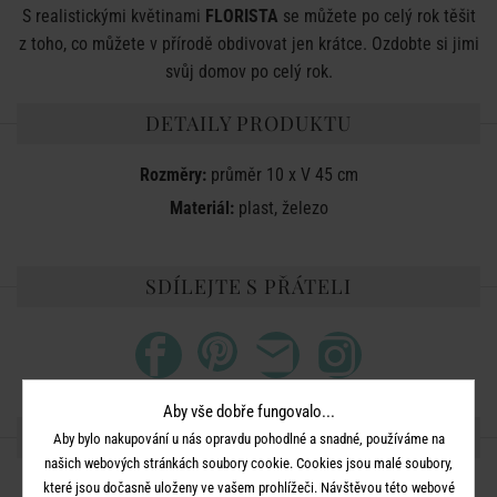
S realistickými květinami
FLORISTA
se můžete po celý rok těšit
z toho, co můžete v přírodě obdivovat jen krátce. Ozdobte si jimi
svůj domov po celý rok.
DETAILY PRODUKTU
Rozměry:
průměr 10 x V 45 cm
Materiál:
plast, železo
SDÍLEJTE S PŘÁTELI
Aby vše dobře fungovalo...
DALŠÍ PRODUKTY ZE SÉRIE
Aby bylo nakupování u nás opravdu pohodlné a snadné, používáme na
našich webových stránkách soubory cookie. Cookies jsou malé soubory,
-50
které jsou dočasně uloženy ve vašem prohlížeči. Návštěvou této webové
%