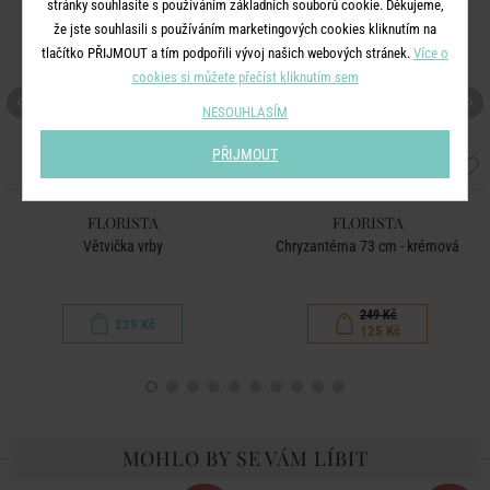
stránky souhlasíte s používáním základních souborů cookie. Děkujeme,
že jste souhlasili s používáním marketingových cookies kliknutím na
tlačítko PŘIJMOUT a tím podpořili vývoj našich webových stránek.
Více o
cookies si můžete přečíst kliknutím sem
NESOUHLASÍM
PŘIJMOUT
FLORISTA
FLORISTA
Větvička vrby
Chryzantéma 73 cm - krémová
249 Kč
229 Kč
125 Kč
MOHLO BY SE VÁM LÍBIT