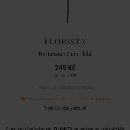
FLORISTA
Hortenzie 72 cm - bílá
249 Kč
cena včetně DPH
Artiklové číslo: 000000001000485220
Dostupnost:
centrální sklad, doprava nelze objednat
Produkt nelze zakoupit
S realistickými květinami
FLORISTA
se můžete po celý rok těšit