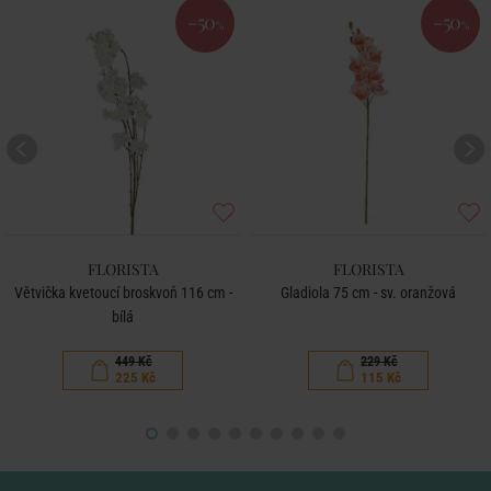
-50
-50
%
%
FLORISTA
FLORISTA
Větvička kvetoucí broskvoň 116 cm -
Gladiola 75 cm - sv. oranžová
bílá
449 Kč
229 Kč
225 Kč
115 Kč