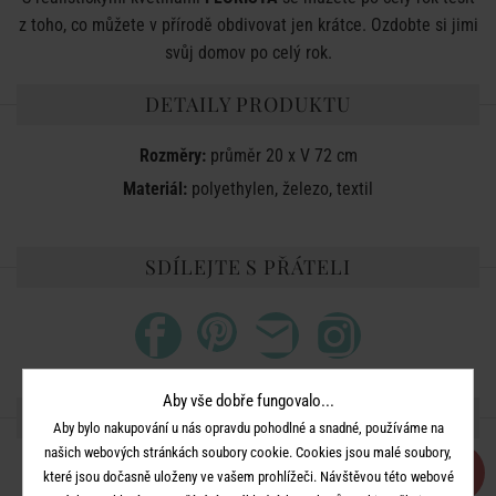
z toho, co můžete v přírodě obdivovat jen krátce. Ozdobte si jimi
svůj domov po celý rok.
DETAILY PRODUKTU
Rozměry:
průměr 20 x V 72 cm
Materiál:
polyethylen, železo, textil
SDÍLEJTE S PŘÁTELI
Aby vše dobře fungovalo...
DALŠÍ PRODUKTY ZE SÉRIE
Aby bylo nakupování u nás opravdu pohodlné a snadné, používáme na
našich webových stránkách soubory cookie. Cookies jsou malé soubory,
-50
%
které jsou dočasně uloženy ve vašem prohlížeči. Návštěvou této webové