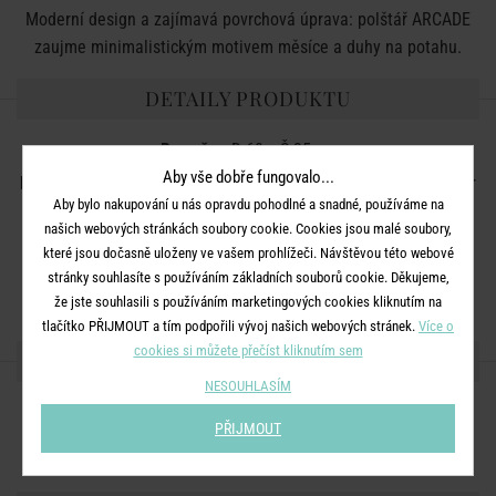
Moderní design a zajímavá povrchová úprava: polštář ARCADE
zaujme minimalistickým motivem měsíce a duhy na potahu.
DETAILY PRODUKTU
Rozměry:
D 60 x Š 35 cm
Aby vše dobře fungovalo...
Materiál:
potah: 90% bavlna, 10% viskóza, výplň: 100% polyester
Aby bylo nakupování u nás opravdu pohodlné a snadné, používáme na
Nelze sušit v sušičce.
našich webových stránkách soubory cookie. Cookies jsou malé soubory,
Barva:
mix
které jsou dočasně uloženy ve vašem prohlížeči. Návštěvou této webové
stránky souhlasíte s používáním základních souborů cookie. Děkujeme,
Materiál:
že jste souhlasili s používáním marketingových cookies kliknutím na
tlačítko PŘIJMOUT a tím podpořili vývoj našich webových stránek.
Více o
cookies si můžete přečíst kliknutím sem
SDÍLEJTE S PŘÁTELI
NESOUHLASÍM
PŘIJMOUT