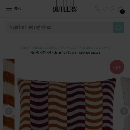
MENU
0
Domů
Dekorace a doplňky
Bytový textil
Polštáře a podsedáky
RETRO RHYTHM Polštář 40 x 60 cm - fialová/oranžová
-30
%