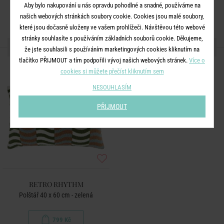
Aby bylo nakupování u nás opravdu pohodlné a snadné, používáme na
našich webových stránkách soubory cookie. Cookies jsou malé soubory,
které jsou dočasně uloženy ve vašem prohlížeči. Návštěvou této webové
stránky souhlasíte s používáním základních souborů cookie. Děkujeme,
DALŠÍ PRODUKTY ZE SÉRIE
že jste souhlasili s používáním marketingových cookies kliknutím na
tlačítko PŘIJMOUT a tím podpořili vývoj našich webových stránek.
Více o
cookies si můžete přečíst kliknutím sem
NESOUHLASÍM
PŘIJMOUT
RETRO RHYTHM
Polštář 40 x 60 cm - zelená
799 Kč