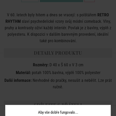
V 60. letech byly hitem a dnes se vracejí: s polštářem
RETRO
RHYTHM
slaví psychedelické vzory svůj módní comeback. Vlny,
pruhy a kontrasty oživí každý interiér. Povlak je z bavlny, výplň z
polyesteru. K dispozici v dalším barevným provedení, ideální
také pro kombinování.
DETAILY PRODUKTU
Rozměry:
D 40 x Š 60 x V 3 cm
Materiál:
potah 100% bavlna, výplň 100% polyester
Další informace:
Nevhodné do pračky, nesušit a nebělit. Lze prát
ručně.
SDÍLEJTE S PŘÁTELI
Aby vše dobře fungovalo...