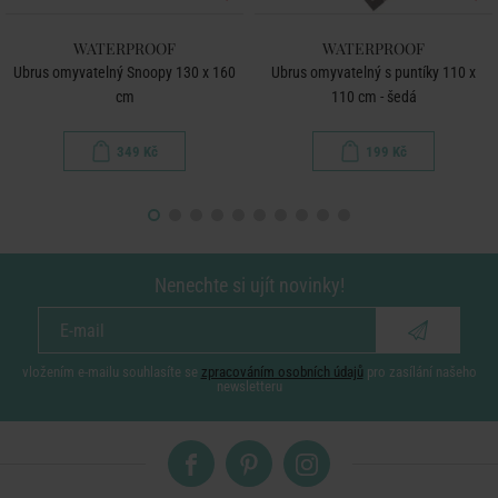
WATERPROOF
WATERPROOF
Ubrus omyvatelný Snoopy 130 x 160
Ubrus omyvatelný s puntíky 110 x
cm
110 cm - šedá
349 Kč
199 Kč
Nenechte si ujít novinky!
vložením e-mailu souhlasíte se
zpracováním osobních údajů
pro zasílání našeho
newsletteru