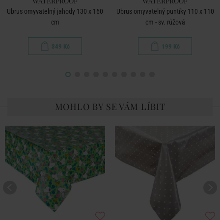
WATERPROOF
WATERPROOF
Ubrus omyvatelný jahody 130 x 160
Ubrus omyvatelný puntíky 110 x 110
cm
cm - sv. růžová
349 Kč
199 Kč
MOHLO BY SE VÁM LÍBIT