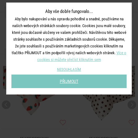
SDÍLEJTE S PŘÁTELI
Aby vše dobře fungovalo...
Aby bylo nakupování u nás opravdu pohodlné a snadné, používáme na
našich webových stránkách soubory cookie. Cookies jsou malé soubory,
které jsou dočasně uloženy ve vašem prohlížeči. Návštěvou této webové
stránky souhlasíte s používáním základních souborů cookie. Děkujeme,
že jste souhlasili s používáním marketingových cookies kliknutím na
DALŠÍ PRODUKTY ZE SÉRIE
tlačítko PŘIJMOUT a tím podpořili vývoj našich webových stránek.
Více o
cookies si můžete přečíst kliknutím sem
NESOUHLASÍM
PŘIJMOUT