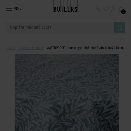
MENU
0
Domů
Omyvatelné ubrusy
WATERPROOF Ubrus omyvatelný modrá vrba kulatý 140 cm