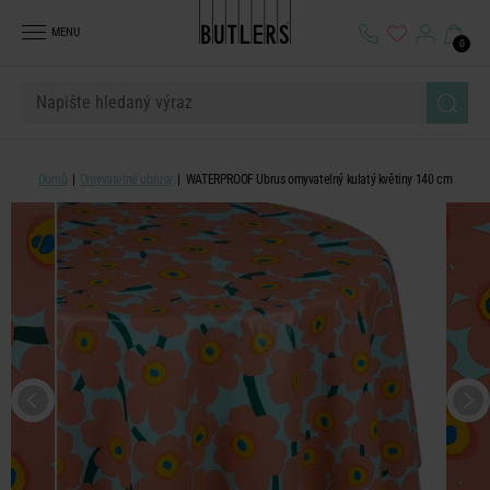
MENU
0
Domů
Omyvatelné ubrusy
WATERPROOF Ubrus omyvatelný kulatý květiny 140 cm