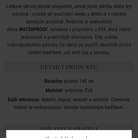
Látkové ubrusy působí elegantně, avšak jejich údržba může být
náročná - zvláště při používání venku s dětmi či v rušném
domácím prostředí. Řešením je voděodolný
ubrus
WATERPROOF
, vyrobený z polyesteru a EVA, který nabízí
jednodušší a praktičtější alternativu. Díky svému
vodoodpudivému povrchu lze ubrus po použití okamžitě očistit
vlhkým hadříkem, což šetří čas a námahu.
DETAILY PRODUKTU
Rozměry:
průměr 140 cm
Materiál:
polyester, EVA
Další informace:
Nebělit, neprat, nesušit a nežehlit. Chemické
čištění se nedoporučuje. Utírejte navlhčeným hadříkem.
SDÍLEJTE S PŘÁTELI