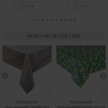
349 Kč
499 Kč
MOHLO BY SE VÁM LÍBIT
WATERPROOF
WATERPROOF
Ubrus omyvatelný s puntíky 130 x
Ubrus omyvatelný Snoopy 110 x 110