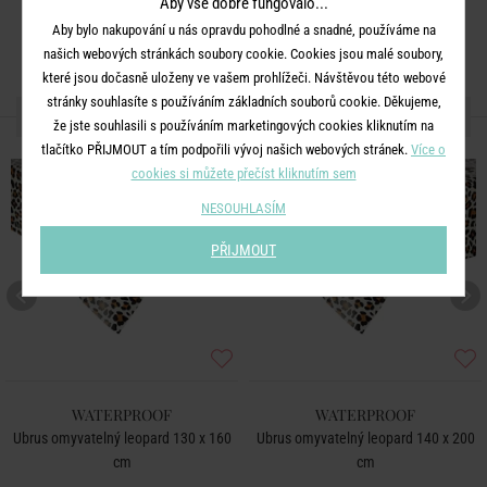
Aby vše dobře fungovalo...
Aby bylo nakupování u nás opravdu pohodlné a snadné, používáme na
našich webových stránkách soubory cookie. Cookies jsou malé soubory,
které jsou dočasně uloženy ve vašem prohlížeči. Návštěvou této webové
stránky souhlasíte s používáním základních souborů cookie. Děkujeme,
DALŠÍ PRODUKTY ZE SÉRIE
že jste souhlasili s používáním marketingových cookies kliknutím na
tlačítko PŘIJMOUT a tím podpořili vývoj našich webových stránek.
Více o
cookies si můžete přečíst kliknutím sem
NESOUHLASÍM
PŘIJMOUT
WATERPROOF
WATERPROOF
Ubrus omyvatelný leopard 130 x 160
Ubrus omyvatelný leopard 140 x 200
cm
cm