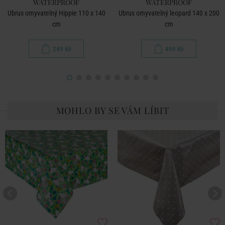
WATERPROOF
WATERPROOF
Ubrus omyvatelný Hippie 110 x 140
Ubrus omyvatelný leopard 140 x 200
cm
cm
249 Kč
499 Kč
MOHLO BY SE VÁM LÍBIT