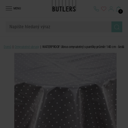
MENU
0
Domů
Omyvatelné ubrusy
WATERPROOF Ubrus omyvatelný s puntíky průměr 140 cm - šedá