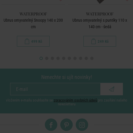
WATERPROOF
WATERPROOF
Ubrus omyvatelný Snoopy 140 x 200
Ubrus omyvatelný s puntíky 110 x
cm
140 cm - šedá
499 Kč
249 Kč
Nenechte si ujít novinky!
vložením e-mailu souhlasíte se
zpracováním osobních údajů
pro zasílání našeho
newsletteru