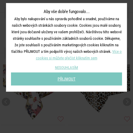
Aby vše dobře fungovalo...
SDÍLEJTE S PŘÁTELI
Aby bylo nakupování u nás opravdu pohodlné a snadné, používáme na
našich webových stránkách soubory cookie. Cookies jsou malé soubory,
které jsou dočasně uloženy ve vašem prohlížeči. Návštěvou této webové
stránky souhlasíte s používáním základních souborů cookie. Děkujeme,
že jste souhlasili s používáním marketingových cookies kliknutím na
tlačítko PŘIJMOUT a tím podpořili vývoj našich webových stránek.
Více o
DALŠÍ PRODUKTY ZE SÉRIE
cookies si můžete přečíst kliknutím sem
NESOUHLASÍM
PŘIJMOUT