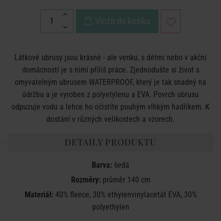
Vložit do košíku
Látkové ubrusy jsou krásné - ale venku, s dětmi nebo v akční
domácností je s nimi příliš práce. Zjednodušte si život s
omyvatelným ubrusem WATERPROOF, který je tak snadný na
údržbu a je vyroben z polyetylenu a EVA. Povrch ubrusu
odpuzuje vodu a lehce ho očistíte pouhým vlhkým hadříkem. K
dostání v různých velikostech a vzorech.
DETAILY PRODUKTU
Barva:
šedá
Rozměry:
průměr 140 cm
Materiál:
40% fleece, 30% ethylenvinylacetát EVA, 30%
polyethylen