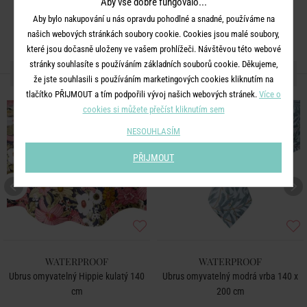
Aby vše dobře fungovalo...
Aby bylo nakupování u nás opravdu pohodlné a snadné, používáme na
našich webových stránkách soubory cookie. Cookies jsou malé soubory,
které jsou dočasně uloženy ve vašem prohlížeči. Návštěvou této webové
stránky souhlasíte s používáním základních souborů cookie. Děkujeme,
DALŠÍ PRODUKTY ZE SÉRIE
že jste souhlasili s používáním marketingových cookies kliknutím na
tlačítko PŘIJMOUT a tím podpořili vývoj našich webových stránek.
Více o
cookies si můžete přečíst kliknutím sem
NESOUHLASÍM
PŘIJMOUT
WATERPROOF
WATERPROOF
Ubrus omyvatelný Hippie kulatý 140
Ubrus omyvatelný modrá vrba 140 x
cm
200 cm