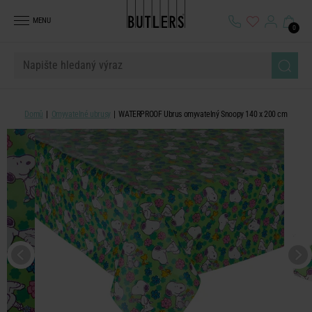
MENU
0
Domů
Omyvatelné ubrusy
WATERPROOF Ubrus omyvatelný Snoopy 140 x 200 cm