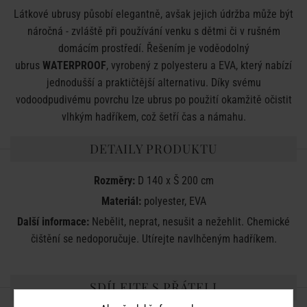
Látkové ubrusy působí elegantně, avšak jejich údržba může být
náročná - zvláště při používání venku s dětmi či v rušném
domácím prostředí. Řešením je voděodolný
ubrus
WATERPROOF
, vyrobený z polyesteru a EVA, který nabízí
jednodušší a praktičtější alternativu. Díky svému
vodoodpudivému povrchu lze ubrus po použití okamžitě očistit
vlhkým hadříkem, což šetří čas a námahu.
DETAILY PRODUKTU
Rozměry:
D 140 x Š 200 cm
Materiál:
polyester, EVA
Další informace:
Nebělit, neprat, nesušit a nežehlit. Chemické
čištění se nedoporučuje. Utírejte navlhčeným hadříkem.
SDÍLEJTE S PŘÁTELI