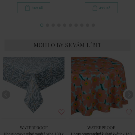
349 Kč
499 Kč
MOHLO BY SE VÁM LÍBIT
WATERPROOF
WATERPROOF
Ubrus omyvatelný modrá vrba 130 x
Ubrus omyvatelný kulatý květiny 140