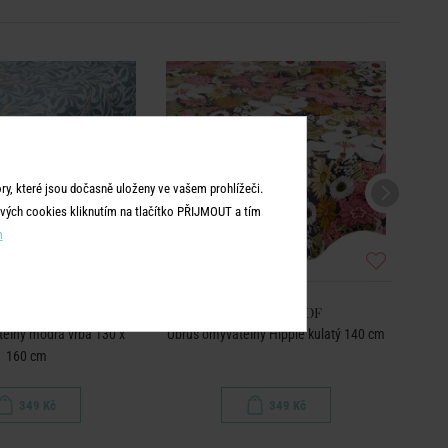
y, které jsou dočasně uloženy ve vašem prohlížeči.
vých cookies kliknutím na tlačítko PŘIJMOUT a tím
m
TERPROOF
WATERPROOF
elný modrá vrba 130 x
Ubrus omyvatelný Hippie kulatý 140 cm
Ubrus
160 cm
349 Kč
349 Kč