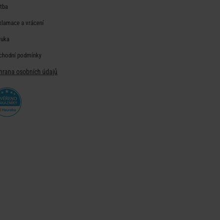
atba
klamace a vrácení
ruka
chodní podmínky
hrana osobních údajů