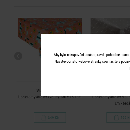
Aby bylo nakupování u nás opravdu pohodlné a snad
Návštěvou této webové stránky souhlasíte s použí
WATERPROOF
WATERPR
 140
Ubrus omyvatelný květiny 130 x 160 cm
Ubrus omyvatelný s pun
cm - šed
349 Kč
499 K