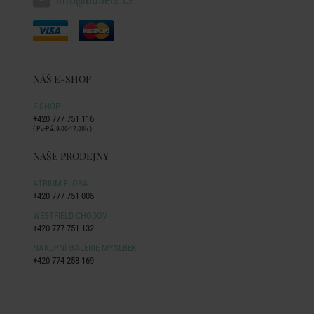
NÁŠ E-SHOP
E-SHOP
+420 777 751 116
( Po-Pá: 9:00-17:00h )
NAŠE PRODEJNY
ATRIUM FLORA
+420 777 751 005
WESTFIELD CHODOV
+420 777 751 132
NÁKUPNÍ GALERIE MYSLBEK
+420 774 258 169