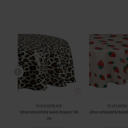
WATERPROOF
WATERPR
 110
Ubrus omyvatelný kulatý leopard 140
Ubrus omyvatelný kulat
cm