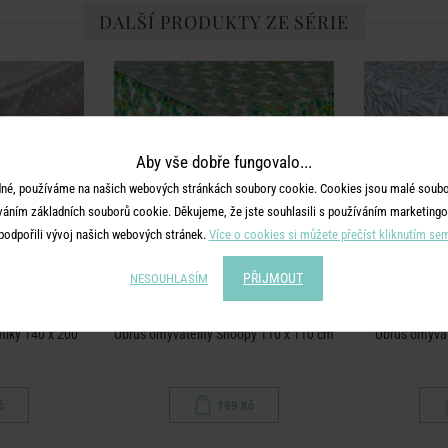
DALŠÍ PRODUKTY ZE SÉRIE
Aby vše dobře fungovalo...
né, používáme na našich webových stránkách soubory cookie. Cookies jsou malé soubor
váním základních souborů cookie. Děkujeme, že jste souhlasili s používáním marketingo
podpořili vývoj našich webových stránek.
Více o cookies si můžete přečíst kliknutím se
PŘIJMOUT
NESOUHLASÍM
OOF
WATERPROOF
WA
tíky 140 x 200
Ubrus omyvatelný Snoopy 110 x 110 cm
Ubrus omyvat
á
č
199 Kč