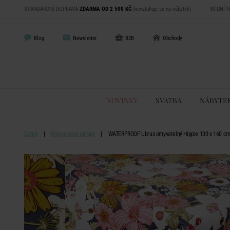
STANDARDNÍ DOPRAVA
ZDARMA OD 2 500 KČ
(nevztahuje se na nábytek)
|
30 DNÍ 
Blog
Newsletter
B2B
Obchody
NOVINKY
SVATBA
NÁBYTE
Domů
Omyvatelné ubrusy
WATERPROOF Ubrus omyvatelný Hippie 130 x 160 c