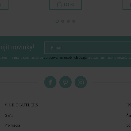
č
199 Kč
ujít novinky!
ožením e-mailu souhlasíte se
zpracováním osobních údajů
pro zasílání našeho newslett
VÍCE O BUTLERS
I
O nás
Ča
Pro média
Do