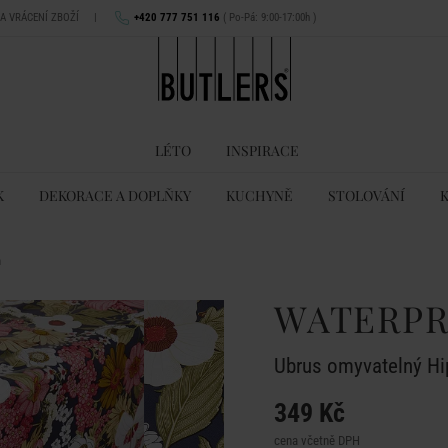
NA VRÁCENÍ ZBOŽÍ
|
+420 777 751 116
( Po-Pá: 9:00-17:00h )
LÉTO
INSPIRACE
K
DEKORACE A DOPLŇKY
KUCHYNĚ
STOLOVÁNÍ
m
WATERP
Ubrus omyvatelný Hi
349 Kč
cena včetně DPH