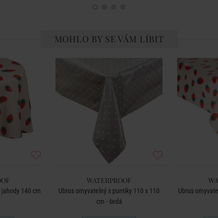
MOHLO BY SE VÁM LÍBIT
OOF
WATERPROOF
WA
ý jahody 140 cm
Ubrus omyvatelný s puntíky 110 x 110
Ubrus omyvate
cm - šedá