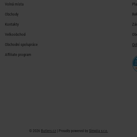
Volná místa
Pl
Obchody
Re
Kontakty
Zá
Velkoobchod
Ob
Obchodní spolupráce
Oc
Affiliate program
© 2026
Butlers.cz
| Proudly powered by
Simplia s.r.o.