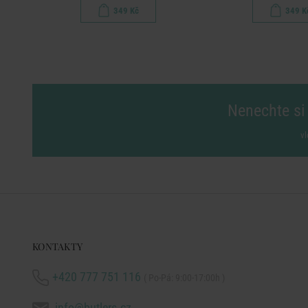
349 Kč
349 K
Nenechte si 
vl
KONTAKTY
+420 777 751 116
( Po-Pá: 9:00-17:00h )
info@butlers.cz