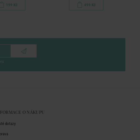
199 Kč
499 Kč
eru
NFORMACE O NÁKUPU
sté dotazy
prava