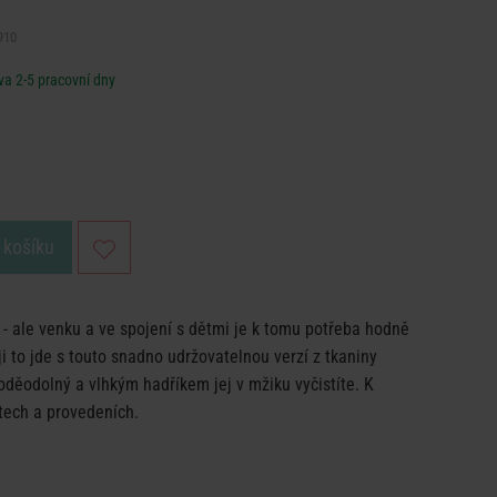
910
a 2-5 pracovní dny
 košíku
é - ale venku a ve spojení s dětmi je k tomu potřeba hodně
 to jde s touto snadno udržovatelnou verzí z tkaniny
děodolný a vlhkým hadříkem jej v mžiku vyčistíte. K
stech a provedeních.