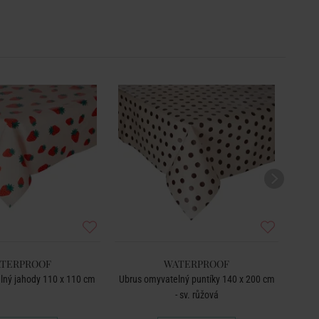
TERPROOF
WATERPROOF
lný jahody 110 x 110 cm
Ubrus omyvatelný puntíky 140 x 200 cm
Ubrus
- sv. růžová