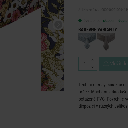
Artiklové číslo: 000000001000411
Dostupnost:
skladem, doprav
BAREVNÉ VARIANTY
Vložit do
Textilní ubrusy jsou krásn
práce. Mnohem jednodušeji
potažené PVC. Povrch je vo
dispozici v různých veliko