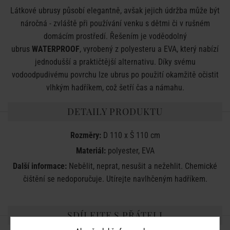
Látkové ubrusy působí elegantně, avšak jejich údržba může být
náročná - zvláště při používání venku s dětmi či v rušném
domácím prostředí. Řešením je voděodolný
ubrus
WATERPROOF
, vyrobený z polyesteru a EVA, který nabízí
jednodušší a praktičtější alternativu. Díky svému
vodoodpudivému povrchu lze ubrus po použití okamžitě očistit
vlhkým hadříkem, což šetří čas a námahu.
DETAILY PRODUKTU
Rozměry:
D 110 x Š 110 cm
Materiál:
polyester, EVA
Další informace:
Nebělit, neprat, nesušit a nežehlit. Chemické
čištění se nedoporučuje. Utírejte navlhčeným hadříkem.
SDÍLEJTE S PŘÁTELI