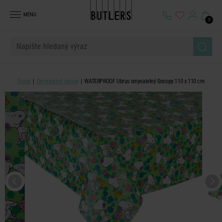
MENU
0
Domů
Omyvatelné ubrusy
WATERPROOF Ubrus omyvatelný Snoopy 110 x 110 cm