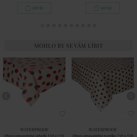
249 Kč
349 Kč
MOHLO BY SE VÁM LÍBIT
WATERPROOF
WATERPROOF
Ubrus omyvatelný jahody 110 x 110
Ubrus omyvatelný puntíky 110 x 110