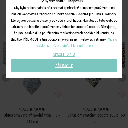
Aby vše dobře fungovalo...
Aby bylo nakupování u nás opravdu pohodlné a snadné, používáme na
našich webových stránkách soubory cookie. Cookies jsou malé soubory,
které jsou dočasně uloženy ve vašem prohlížeči. Návštěvou této webové
stránky souhlasíte s používáním základních souborů cookie. Děkujeme,
DALŠÍ PRODUKTY ZE SÉRIE
že jste souhlasili s používáním marketingových cookies kliknutím na
tlačítko PŘIJMOUT a tím podpořili vývoj našich webových stránek.
Více o
cookies si můžete přečíst kliknutím sem
NESOUHLASÍM
PŘIJMOUT
WATERPROOF
WATERPROOF
Ubrus omyvatelný modrá vrba 110 x
Ubrus omyvatelný leopard 130 x 160
140 cm
cm