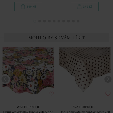
349 Kč
349 Kč
MOHLO BY SE VÁM LÍBIT
WATERPROOF
WATERPROOF
Ubrus omyvatelný Hippie kulatý 140
Ubrus omyvatelný puntíky 140 x 200