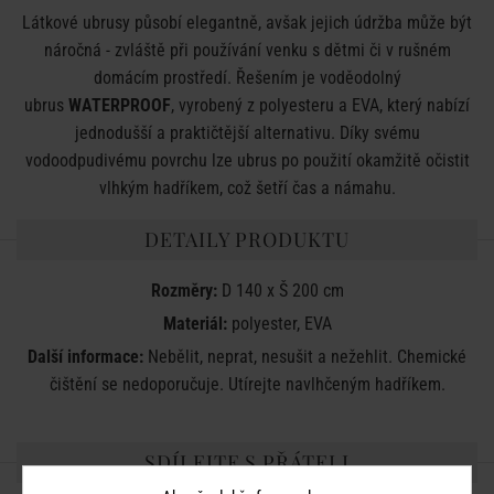
Látkové ubrusy působí elegantně, avšak jejich údržba může být
náročná - zvláště při používání venku s dětmi či v rušném
domácím prostředí. Řešením je voděodolný
ubrus
WATERPROOF
, vyrobený z polyesteru a EVA, který nabízí
jednodušší a praktičtější alternativu. Díky svému
vodoodpudivému povrchu lze ubrus po použití okamžitě očistit
vlhkým hadříkem, což šetří čas a námahu.
DETAILY PRODUKTU
Rozměry:
D 140 x Š 200 cm
Materiál:
polyester, EVA
Další informace:
Nebělit, neprat, nesušit a nežehlit. Chemické
čištění se nedoporučuje. Utírejte navlhčeným hadříkem.
SDÍLEJTE S PŘÁTELI