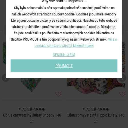
Aby vše dobře fungovalo...
Aby bylo nakupování u nás opravdu pohodlné a snadné, používáme na
našich webových stránkách soubory cookie. Cookies jsou malé soubory,
které jsou dočasně uloženy ve vašem prohlížeči. Návštěvou této webové
stránky souhlasíte s používáním základních souborů cookie. Děkujeme,
DALŠÍ PRODUKTY ZE SÉRIE
že jste souhlasili s používáním marketingových cookies kliknutím na
tlačítko PŘIJMOUT a tím podpořili vývoj našich webových stránek.
Více o
cookies si můžete přečíst kliknutím sem
NESOUHLASÍM
PŘIJMOUT
WATERPROOF
WATERPROOF
Ubrus omyvatelný kulatý Snoopy 140
Ubrus omyvatelný Hippie kulatý 140
cm
cm