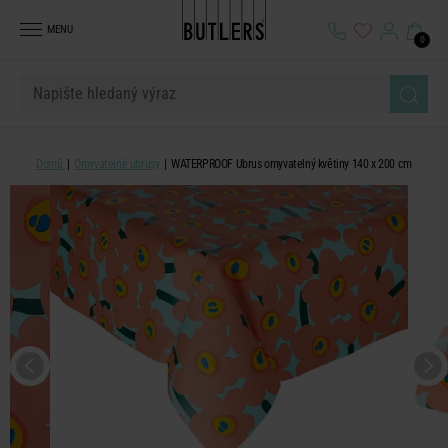
MENU
0
Domů
Omyvatelné ubrusy
WATERPROOF Ubrus omyvatelný květiny 140 x 200 cm