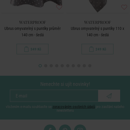
WATERPROOF
WATERPROOF
Ubrus omyvatelný s puntíky průměr
Ubrus omyvatelný s puntíky 110 x
140 cm - šedá
140 cm - šedá
349 Kč
249 Kč
Nenechte si ujít novinky!
vložením e-mailu souhlasíte se
zpracováním osobních údajů
pro zasílání našeho
newsletteru