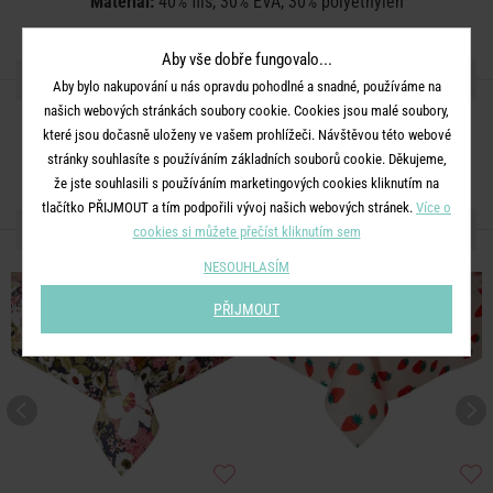
Materiál:
40% flís, 30% EVA, 30% polyethylen
Aby vše dobře fungovalo...
SDÍLEJTE S PŘÁTELI
Aby bylo nakupování u nás opravdu pohodlné a snadné, používáme na
našich webových stránkách soubory cookie. Cookies jsou malé soubory,
které jsou dočasně uloženy ve vašem prohlížeči. Návštěvou této webové
stránky souhlasíte s používáním základních souborů cookie. Děkujeme,
že jste souhlasili s používáním marketingových cookies kliknutím na
tlačítko PŘIJMOUT a tím podpořili vývoj našich webových stránek.
Více o
DALŠÍ PRODUKTY ZE SÉRIE
cookies si můžete přečíst kliknutím sem
NESOUHLASÍM
NOVÉ!
PŘIJMOUT