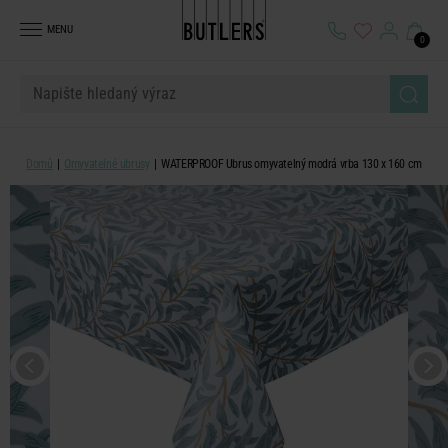
MENU
0
Domů
Omyvatelné ubrusy
WATERPROOF Ubrus omyvatelný modrá vrba 130 x 160 cm