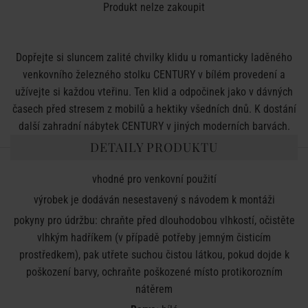
Produkt nelze zakoupit
Dopřejte si sluncem zalité chvilky klidu u romanticky laděného
venkovního železného stolku CENTURY v bílém provedení a
užívejte si každou vteřinu. Ten klid a odpočinek jako v dávných
časech před stresem z mobilů a hektiky všedních dnů. K dostání
další zahradní nábytek CENTURY v jiných moderních barvách.
DETAILY PRODUKTU
vhodné pro venkovní použití
výrobek je dodáván nesestavený s návodem k montáži
pokyny pro údržbu: chraňte před dlouhodobou vlhkostí, očistěte
vlhkým hadříkem (v případě potřeby jemným čisticím
prostředkem), pak utřete suchou čistou látkou, pokud dojde k
poškození barvy, ochraňte poškozené místo protikorozním
nátěrem