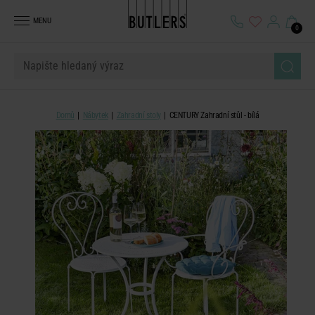
MENU
0
Domů
Nábytek
Zahradní stoly
CENTURY Zahradní stůl - bílá