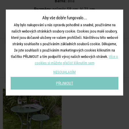
Barva:
bílá
Rozměry:
průměr 58 cm, V 71 cm
Materiál:
železo opatřené práškovým lakem
Aby vše dobře fungovalo...
Aby bylo nakupování u nás opravdu pohodlné a snadné, používáme na
našich webových stránkách soubory cookie. Cookies jsou malé soubory,
SDÍLEJTE S PŘÁTELI
které jsou dočasně uloženy ve vašem prohlížeči. Návštěvou této webové
stránky souhlasíte s používáním základních souborů cookie. Děkujeme,
že jste souhlasili s používáním marketingových cookies kliknutím na
tlačítko PŘIJMOUT a tím podpořili vývoj našich webových stránek.
Více o
cookies si můžete přečíst kliknutím sem
NESOUHLASÍM
DALŠÍ PRODUKTY ZE SÉRIE
PŘIJMOUT