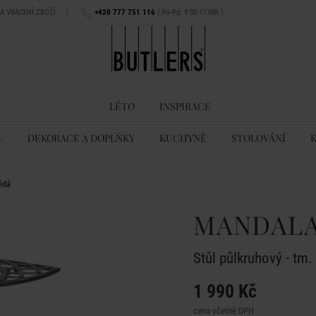
NA VRÁCENÍ ZBOŽÍ
|
+420 777 751 116
( Po-Pá: 9:00-17:00h )
LÉTO
INSPIRACE
K
DEKORACE A DOPLŇKY
KUCHYNĚ
STOLOVÁNÍ
ědá
MANDALA
Stůl půlkruhový - tm
1 990 Kč
cena včetně DPH