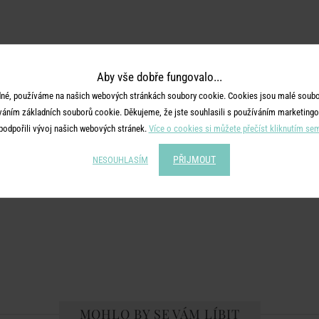
Aby vše dobře fungovalo...
né, používáme na našich webových stránkách soubory cookie. Cookies jsou malé soubor
váním základních souborů cookie. Děkujeme, že jste souhlasili s používáním marketingo
podpořili vývoj našich webových stránek.
Více o cookies si můžete přečíst kliknutím se
PŘIJMOUT
NESOUHLASÍM
MOHLO BY SE VÁM LÍBIT