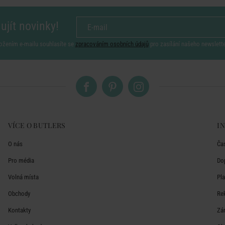
ujít novinky!
ožením e-mailu souhlasíte se
zpracováním osobních údajů
pro zasílání našeho newslett
VÍCE O BUTLERS
I
O nás
Ča
Pro média
Do
Volná místa
Pl
Obchody
Re
Kontakty
Zá