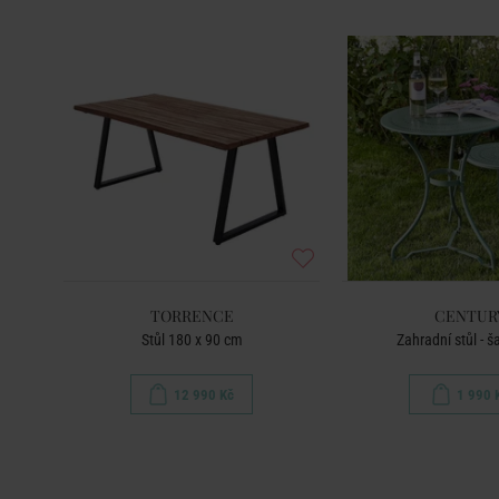
TORRENCE
CENTUR
Stůl 180 x 90 cm
Zahradní stůl - š
12 990 Kč
1 990 