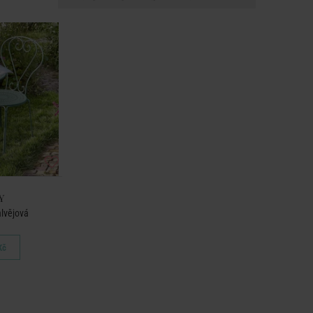
Y
alvějová
Kč