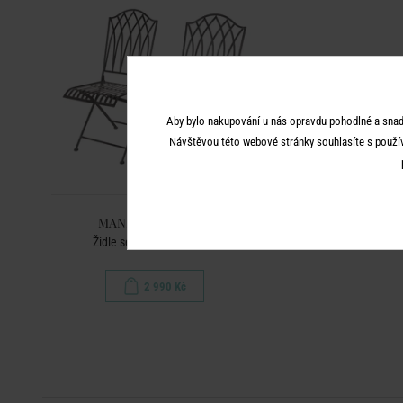
Aby bylo nakupování u nás opravdu pohodlné a snad
Návštěvou této webové stránky souhlasíte s použí
MANDALA GARDEN
Židle set 2 ks - tm. hnědá
2 990 Kč