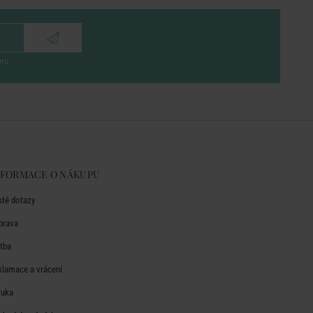
eru
NFORMACE O NÁKUPU
sté dotazy
prava
atba
klamace a vrácení
ruka