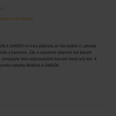
679
, doprava nelze objednat
ALA GARDEN ve tvaru půlkruhu se Váš balkón či zahrada
klidu a harmonie. Zde si nerušeně vybarvíte své bohatě
 vymalujete těmi nejkrásnějšími barvami hned celý den. K
enkovního nábytku MANDALA GARDEN.