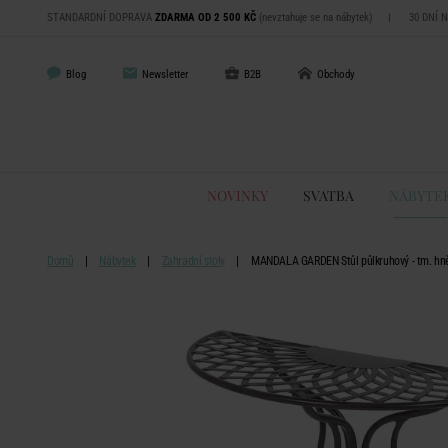
STANDARDNÍ DOPRAVA
ZDARMA OD 2 500 KČ
(nevztahuje se na nábytek)
|
30 DNÍ 
Blog
Newsletter
B2B
Obchody
NOVINKY
SVATBA
NÁBYTE
Domů
Nábytek
Zahradní stoly
MANDALA GARDEN Stůl půlkruhový - tm. hn