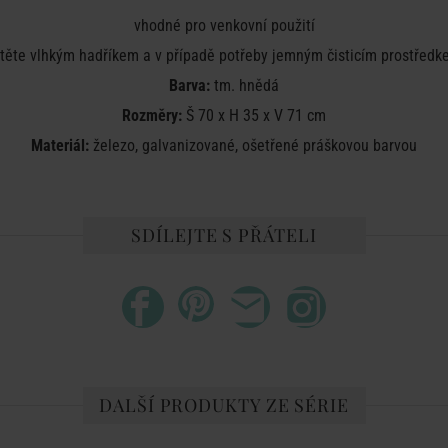
vhodné pro venkovní použití
stěte vlhkým hadříkem a v případě potřeby jemným čisticím prostředk
Barva:
tm. hnědá
Rozměry:
Š 70 x H 35 x V 71 cm
Materiál:
železo, galvanizované, ošetřené práškovou barvou
SDÍLEJTE S PŘÁTELI
DALŠÍ PRODUKTY ZE SÉRIE