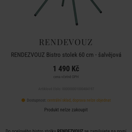
RENDEVOUZ
RENDEZVOUZ Bistro stolek 60 cm - šalvějová
1 490 Kč
cena včetně DPH
Artiklové číslo: 000000001000484197
Dostupnost:
centrální sklad, doprava nelze objednat
Produkt nelze zakoupit
Do ocelového bistro stolku
RENDEZVOUZ
se zamilujete na první