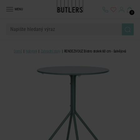
MENU
0
Domů
Nábytek
Zahradní stoly
RENDEZVOUZ Bistro stolek 60 cm - šalvějová