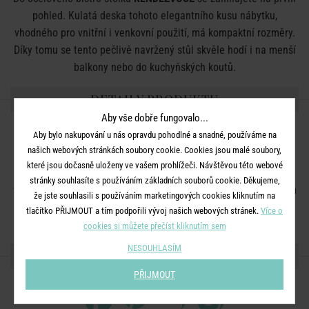
pohled. Kulatá deska tohoto elegantního kusu nábytku,
vhodného pro vnitřní i venkovní použití, má kompaktní rozměry.
Díky tomu se tento pečlivě navržený stůl skvěle hodí i na menší
balkony nebo do kuchyňských koutů.
DETAILY PRODUKTU
Aby vše dobře fungovalo...
Rozměry:
průměr 60 x V 74 cm
Aby bylo nakupování u nás opravdu pohodlné a snadné, používáme na
našich webových stránkách soubory cookie. Cookies jsou malé soubory,
Materiál:
ocel
které jsou dočasně uloženy ve vašem prohlížeči. Návštěvou této webové
Další informace:
Vhodné pro vnitřní i venkovní použití. Utírejte
stránky souhlasíte s používáním základních souborů cookie. Děkujeme,
vlhkým hadříkem. Drobné škrábance lze ošetřit pečujícím lakem
že jste souhlasili s používáním marketingových cookies kliknutím na
ve spreji.
tlačítko PŘIJMOUT a tím podpořili vývoj našich webových stránek.
Více o
cookies si můžete přečíst kliknutím sem
NESOUHLASÍM
SDÍLEJTE S PŘÁTELI
PŘIJMOUT