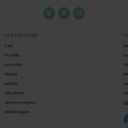
VÍCE O BUTLERS
I
O nás
Ča
Pro média
Do
Volná místa
Pl
Obchody
Re
Kontakty
Zá
Velkoobchod
Ob
Obchodní spolupráce
Oc
Affiliate program