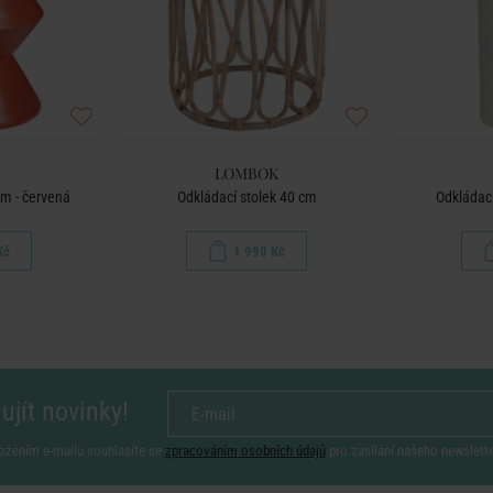
LOMBOK
cm - červená
Odkládací stolek 40 cm
Odkládací
Kč
1 990 Kč
ujít novinky!
ožením e-mailu souhlasíte se
zpracováním osobních údajů
pro zasílání našeho newslett