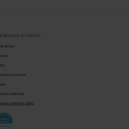
NFORMACE O NÁKUPU
sté dotazy
prava
atba
klamace a vrácení
ruka
chodní podmínky
hrana osobních údajů