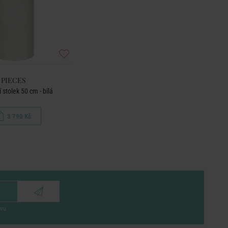
PIECES
 stolek 50 cm - bílá
3 790 Kč
eru