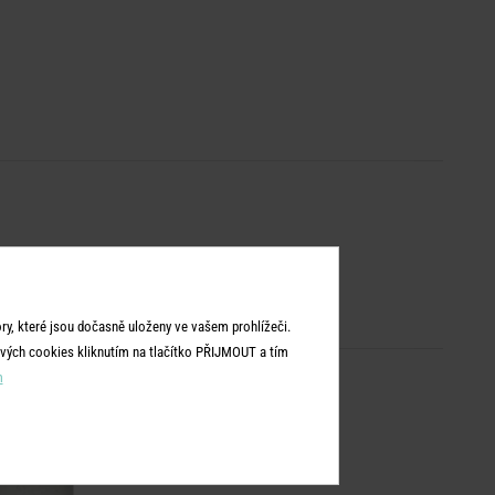
y, které jsou dočasně uloženy ve vašem prohlížeči.
vých cookies kliknutím na tlačítko PŘIJMOUT a tím
m