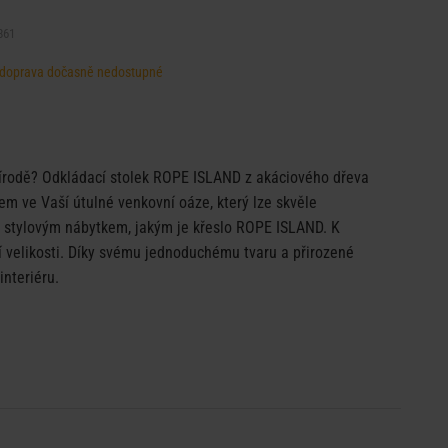
861
d, doprava dočasně nedostupné
přírodě? Odkládací stolek ROPE ISLAND z akáciového dřeva
m ve Vaší útulné venkovní oáze, který lze skvěle
 stylovým nábytkem, jakým je křeslo ROPE ISLAND. K
ší velikosti. Díky svému jednoduchému tvaru a přirozené
interiéru.