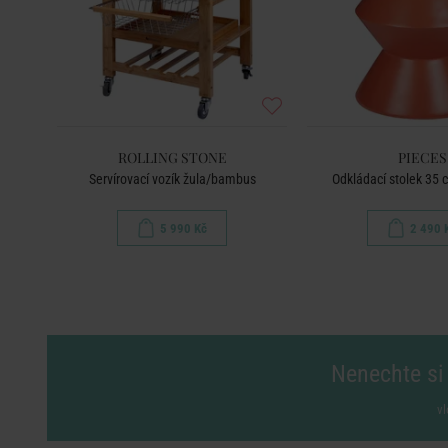
ROLLING STONE
PIECES
Servírovací vozík žula/bambus
Odkládací stolek 35 
5 990 Kč
2 490 
Nenechte si 
vl