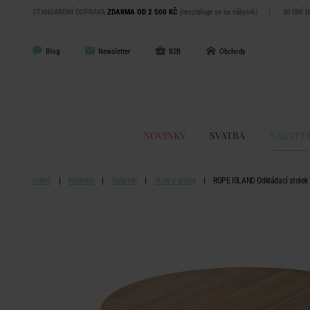
STANDARDNÍ DOPRAVA
ZDARMA OD 2 500 KČ
(nevztahuje se na nábytek)
|
30 DNÍ 
Blog
Newsletter
B2B
Obchody
NOVINKY
SVATBA
NÁBYTE
Domů
Nábytek
Nábytek
Stoly a stolky
ROPE ISLAND Odkládací stolek