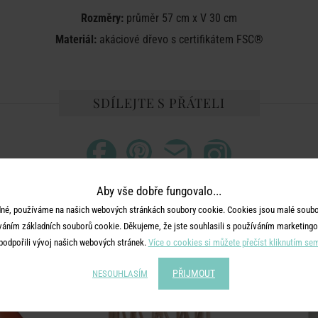
Rozměry:
průměr 57 cm x V 30 cm
Materiál:
akáciové dřevo s certifikátem FSC®
SDÍLEJTE S PŘÁTELI
Aby vše dobře fungovalo...
né, používáme na našich webových stránkách soubory cookie. Cookies jsou malé soubor
MOHLO BY SE VÁM LÍBIT
váním základních souborů cookie. Děkujeme, že jste souhlasili s používáním marketingo
podpořili vývoj našich webových stránek.
Více o cookies si můžete přečíst kliknutím se
PŘIJMOUT
NESOUHLASÍM