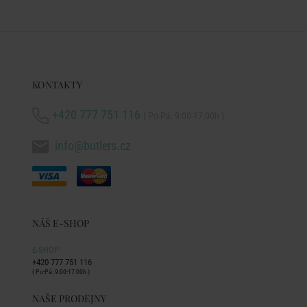
KONTAKTY
+420 777 751 116
( Po-Pá: 9:00-17:00h )
info@butlers.cz
NÁŠ E-SHOP
E-SHOP
+420 777 751 116
( Po-Pá: 9:00-17:00h )
NAŠE PRODEJNY