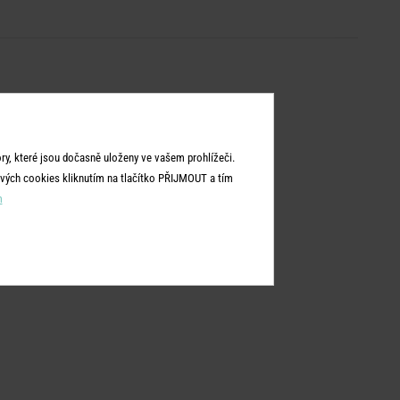
y, které jsou dočasně uloženy ve vašem prohlížeči.
vých cookies kliknutím na tlačítko PŘIJMOUT a tím
m