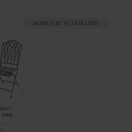
MOHLO BY SE VÁM LÍBIT
ARDEN
tm. hnědá
Kč