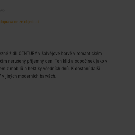
646
, doprava nelze objednat
ezné židli CENTURY v šalvějové barvě v romantickém
ičím nerušený příjemný den. Ten klid a odpočinek jako v
m z mobilů a hektiky všedních dnů. K dostání další
 v jiných moderních barvách.