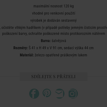
maximální nosnost 120 kg
vhodné pro venkovní použití
výrobek je dodáván sestavený
 očistěte vlhkým hadříkem (v případě potřeby jemným čisticím prostř
poškození barvy, ochraňte poškozené místo protikorozním nátěrem
Barva:
šalvějová
Rozměry:
Š 41 x H 49 x V 91 cm, sedací výška 44 cm
Materiál:
železo opatřené práškovým lakem
SDÍLEJTE S PŘÁTELI