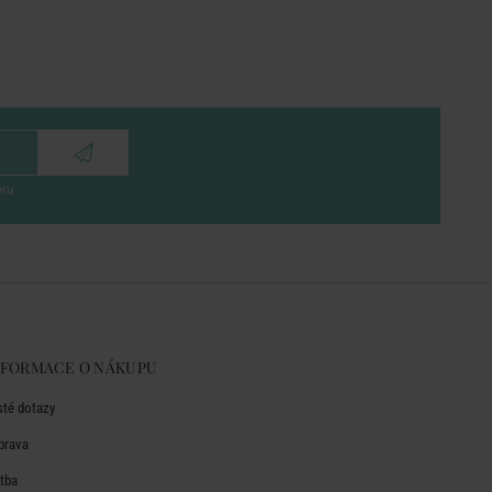
eru
NFORMACE O NÁKUPU
sté dotazy
prava
atba