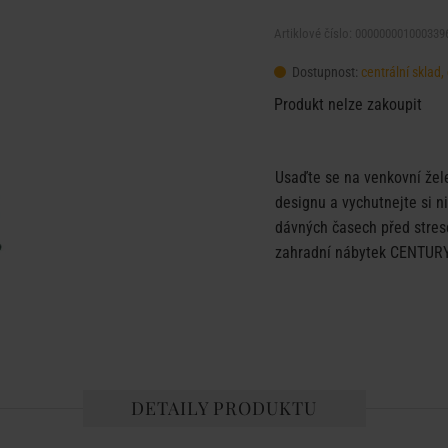
Artiklové číslo: 000000001000339
Dostupnost:
centrální sklad
Produkt nelze zakoupit
Usaďte se na venkovní žel
designu a vychutnejte si n
dávných časech před strese
zahradní nábytek CENTURY
DETAILY PRODUKTU