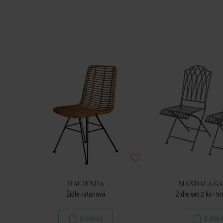
HACIENDA
MANDALA G
Židle ratanová
Židle set 2 ks - 
3 990 Kč
2 990 