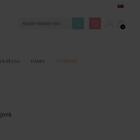
0
KOUPELNA
DÁRKY
VÝPRODEJ
ějová