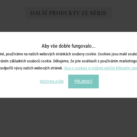
DALŠÍ PRODUKTY ZE SÉRIE
Aby vše dobře fungovalo...
né, používáme na našich webových stránkách soubory cookie. Cookies jsou malé soubor
váním základních souborů cookie. Děkujeme, že jste souhlasili s používáním marketingo
podpořili vývoj našich webových stránek.
Více o cookies si můžete přečíst kliknutím se
PŘIJMOUT
NESOUHLASÍM