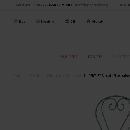
STANDARDNÍ DOPRAVA
ZDARMA OD 2 500 KČ
(nevztahuje se na nábytek)
|
30 DNÍ 
Blog
Newsletter
B2B
Obchody
NOVINKY
SVATBA
NÁBYTE
Domů
Nábytek
Zahradní stoličky a lavičky
CENTURY Zahradní židle - šalvě