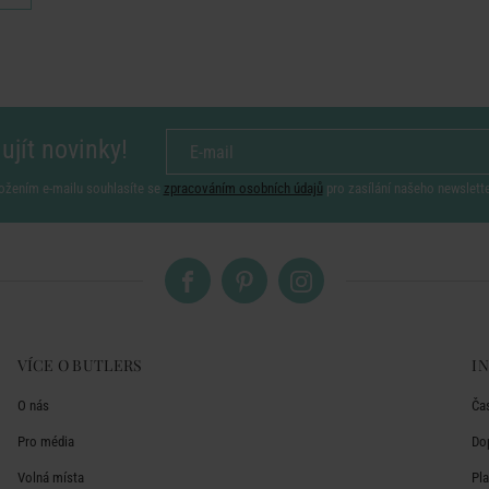
ujít novinky!
ožením e-mailu souhlasíte se
zpracováním osobních údajů
pro zasílání našeho newslett
VÍCE O BUTLERS
I
O nás
Ča
Pro média
Do
Volná místa
Pl