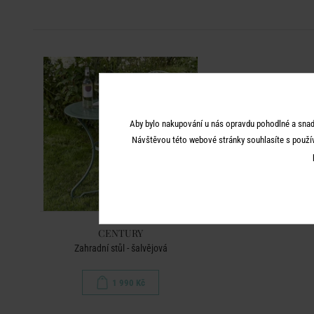
Aby bylo nakupování u nás opravdu pohodlné a snad
Návštěvou této webové stránky souhlasíte s použí
CENTURY
Zahradní stůl - šalvějová
1 990 Kč