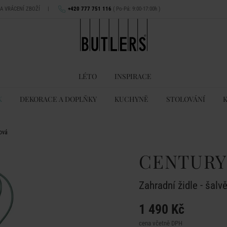
NA VRÁCENÍ ZBOŽÍ
|
+420 777 751 116
( Po-Pá: 9:00-17:00h )
LÉTO
INSPIRACE
K
DEKORACE A DOPLŇKY
KUCHYNĚ
STOLOVÁNÍ
jová
CENTURY
Zahradní židle - šalv
1 490 Kč
cena včetně DPH