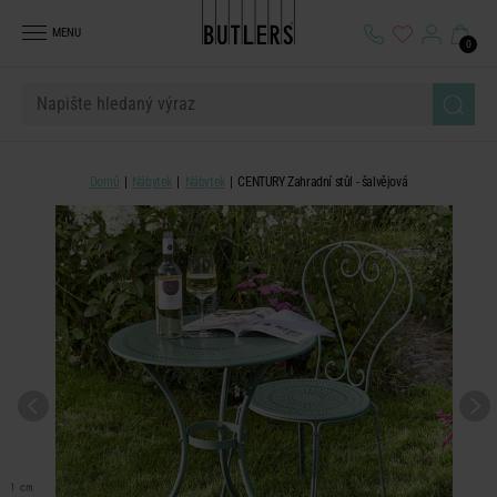
MENU
0
Domů
Nábytek
Nábytek
CENTURY Zahradní stůl - šalvějová