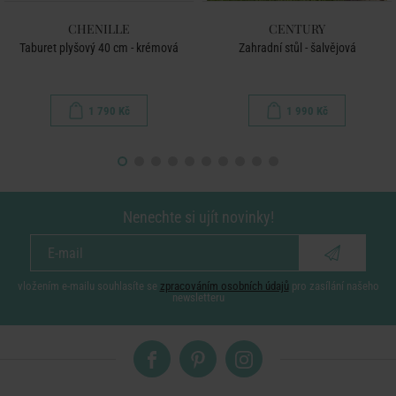
CHENILLE
CENTURY
Taburet plyšový 40 cm - krémová
Zahradní stůl - šalvějová
1 790 Kč
1 990 Kč
Nenechte si ujít novinky!
vložením e-mailu souhlasíte se
zpracováním osobních údajů
pro zasílání našeho
newsletteru