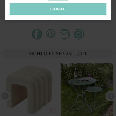
PŘIJMOUT
SDÍLEJTE S PŘÁTELI
MOHLO BY SE VÁM LÍBIT